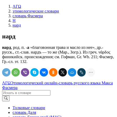
ΛΓΩ
этимологические словари
словарь Фасмера
Н
нард
нард
нард
, род. п.
-а
«благовонная трава и масло из нее», др.-
русск., ст.-слав.
нардъ
— то же (Мар., Зогр.). Из греч. νάρδος
финикийск. происхождения; см. Гофман, Gr. Wb. 211; Фасмер,
Гр.-сл. эт. 132.
ΛΓΩ
Этимологический онлайн-словарь русского языка Макса
Фасмера
Толковые словари
словарь Даля