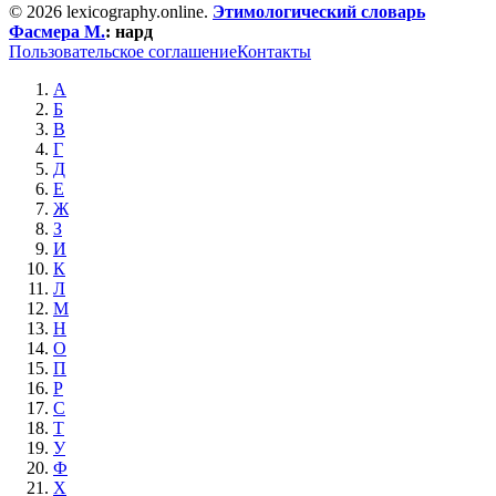
© 2026 lexicography.online.
Этимологический словарь
Фасмера М.
:
нард
Пользовательское соглашение
Контакты
А
Б
В
Г
Д
Е
Ж
З
И
К
Л
М
Н
О
П
Р
С
Т
У
Ф
Х