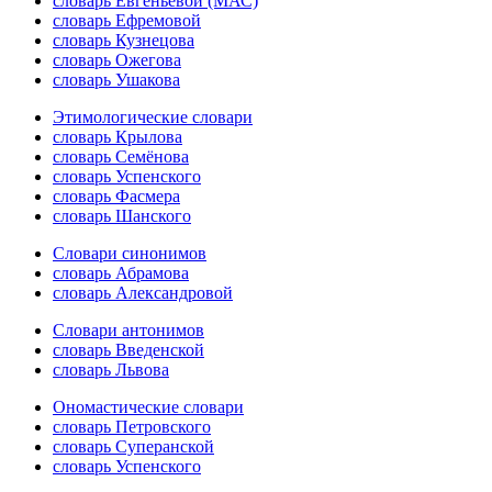
словарь Евгеньевой (МАС)
словарь Ефремовой
словарь Кузнецова
словарь Ожегова
словарь Ушакова
Этимологические словари
словарь Крылова
словарь Семёнова
словарь Успенского
словарь Фасмера
словарь Шанского
Словари синонимов
словарь Абрамова
словарь Александровой
Словари антонимов
словарь Введенской
словарь Львова
Ономастические словари
словарь Петровского
словарь Суперанской
словарь Успенского