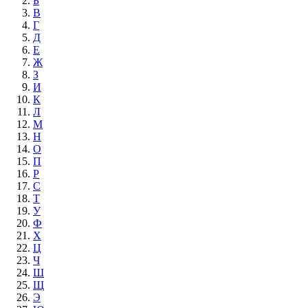
Б
В
Г
Д
Е
Ж
З
И
К
Л
М
Н
О
П
Р
С
Т
У
Ф
Х
Ц
Ч
Ш
Щ
Э