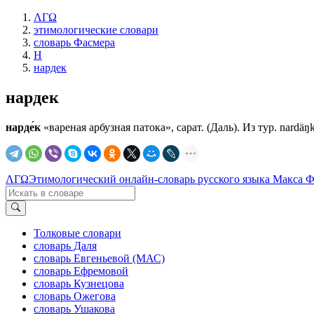
ΛΓΩ
этимологические словари
словарь Фасмера
Н
нардек
нардек
нарде́к
«вареная арбузная патока», сарат. (Даль). Из тур. nardäŋ
ΛΓΩ
Этимологический онлайн-словарь русского языка Макса 
Толковые словари
словарь Даля
словарь Евгеньевой (МАС)
словарь Ефремовой
словарь Кузнецова
словарь Ожегова
словарь Ушакова