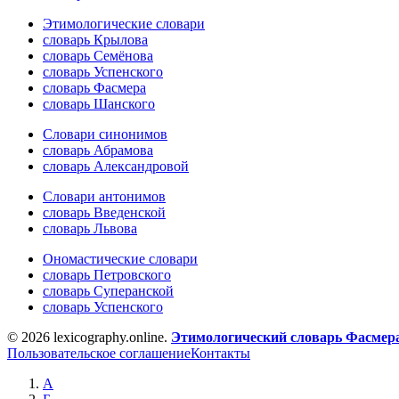
Этимологические словари
словарь Крылова
словарь Семёнова
словарь Успенского
словарь Фасмера
словарь Шанского
Словари синонимов
словарь Абрамова
словарь Александровой
Словари антонимов
словарь Введенской
словарь Львова
Ономастические словари
словарь Петровского
словарь Суперанской
словарь Успенского
© 2026 lexicography.online.
Этимологический словарь Фасмер
Пользовательское соглашение
Контакты
А