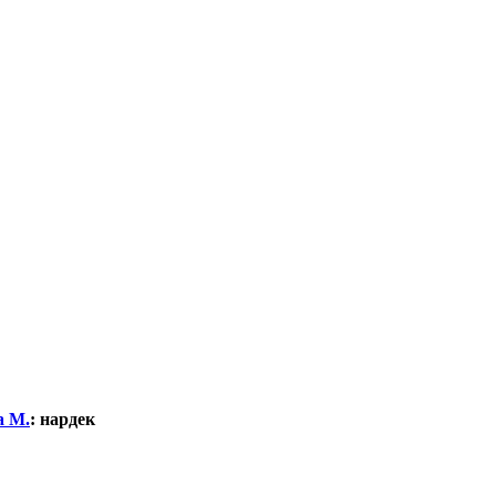
а М.
:
нардек