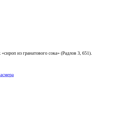
k «сироп из гранатового сока» (Радлов 3, 651).
Фасмера