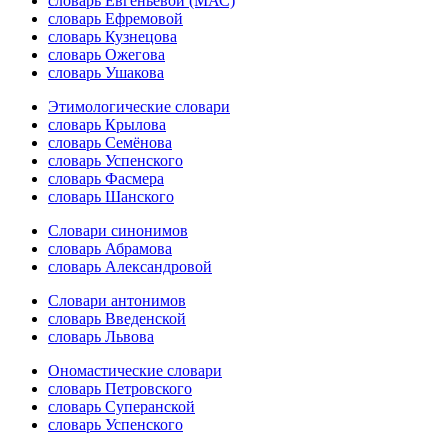
словарь Евгеньевой (МАС)
словарь Ефремовой
словарь Кузнецова
словарь Ожегова
словарь Ушакова
Этимологические словари
словарь Крылова
словарь Семёнова
словарь Успенского
словарь Фасмера
словарь Шанского
Словари синонимов
словарь Абрамова
словарь Александровой
Словари антонимов
словарь Введенской
словарь Львова
Ономастические словари
словарь Петровского
словарь Суперанской
словарь Успенского