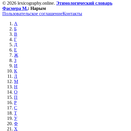
© 2026 lexicography.online.
Этимологический словарь
Фасмера М.
:
Нарым
Пользовательское соглашение
Контакты
А
Б
В
Г
Д
Е
Ж
З
И
К
Л
М
Н
О
П
Р
С
Т
У
Ф
Х