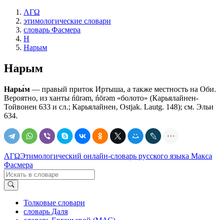
ΛΓΩ
этимологические словари
словарь Фасмера
Н
Нарым
Нарым
Нары́м
— правый приток Иртыша, а также местность на Оби.
Вероятно, из ханты ńūrǝm, ńōrǝm «болото» (Карьялайнен-
Тойвонен 633 и сл.; Карьялайнен, Ostjak. Lautg. 148); см. Эльи
634.
ΛΓΩ
Этимологический онлайн-словарь русского языка Макса
Фасмера
Толковые словари
словарь Даля