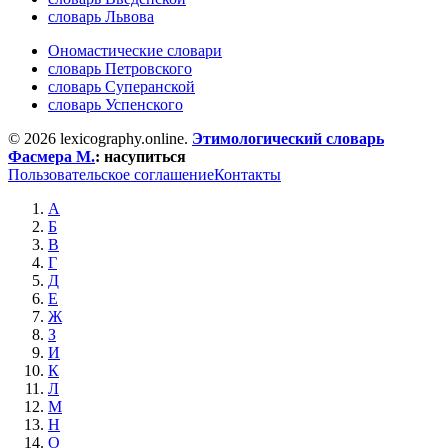
словарь Львова
Ономастические словари
словарь Петровского
словарь Суперанской
словарь Успенского
© 2026 lexicography.online.
Этимологический словарь
Фасмера М.
:
насупиться
Пользовательское соглашение
Контакты
А
Б
В
Г
Д
Е
Ж
З
И
К
Л
М
Н
О