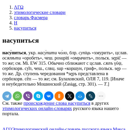
ΛΓΩ
этимологические словари
словарь Фасмера
Н
насупиться
насупиться
насу́питься
, укр.
насу́пити чо́ло
, блр.
супiць
«хмурить», цслав.
осѫпѣти
«оробеть», чеш. posupiti «омрачить», польск. sępić —
то же; см. Мi. ЕW 315. Обычно сближают с цслав.
сѫпъ
γύψ,
сербохорв. су̑п, чеш., слвц. suр «коршун, гриф», польск. sęр —
то же. Др. ступень чередования *sępъ представлена в
сербохорв. сȅп — то же; см. Булаховский, ОЛЯ 7, 119. [Иначе
и неубедительно Мошинский (Zasiąg, стр. 301). —
Т
.]
См. также
происхождение слова насупиться
в других
этимологических онлайн-словарях
русского языка нашего
портала.
ΛΓΩ
Этимологический онлайн-словарь русского языка Макса