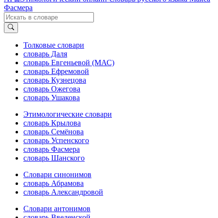
Фасмера
Толковые словари
словарь Даля
словарь Евгеньевой (МАС)
словарь Ефремовой
словарь Кузнецова
словарь Ожегова
словарь Ушакова
Этимологические словари
словарь Крылова
словарь Семёнова
словарь Успенского
словарь Фасмера
словарь Шанского
Словари синонимов
словарь Абрамова
словарь Александровой
Словари антонимов
словарь Введенской