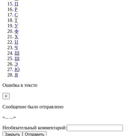
П
Р
С
Т
У
Ф
Х
Ц
Ч
Ш
Щ
Э
Ю
Я
Ошибка в тексте
×
Cообщение было отправлено
«...
...»
Необязательный комментарий:
Закрыть
Отправить