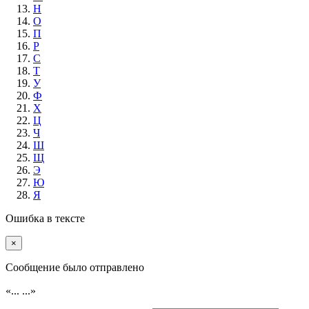
Н
О
П
Р
С
Т
У
Ф
Х
Ц
Ч
Ш
Щ
Э
Ю
Я
Ошибка в тексте
×
Cообщение было отправлено
«...
...»