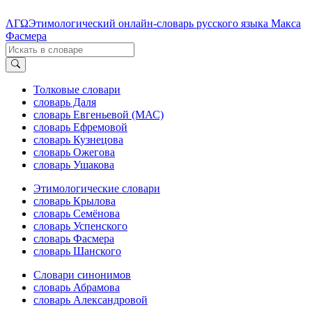
ΛΓΩ
Этимологический онлайн-словарь русского языка Макса
Фасмера
Толковые словари
словарь Даля
словарь Евгеньевой (МАС)
словарь Ефремовой
словарь Кузнецова
словарь Ожегова
словарь Ушакова
Этимологические словари
словарь Крылова
словарь Семёнова
словарь Успенского
словарь Фасмера
словарь Шанского
Словари синонимов
словарь Абрамова
словарь Александровой