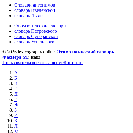
Словари антонимов
словарь Введенской
словарь Львова
Ономастические словари
словарь Петровского
словарь Суперанской
словарь Успенского
© 2026 lexicography.online.
Этимологический словарь
Фасмера М.
:
наш
Пользовательское соглашение
Контакты
А
Б
В
Г
Д
Е
Ж
З
И
К
Л
М