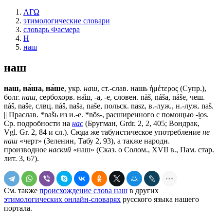
ΛΓΩ
этимологические словари
словарь Фасмера
Н
наш
наш
наш, на́ша, на́ше
, укр.
наш
, ст.-слав.
нашь
ἡμέτερος (Супр.),
болг.
наш
, сербохорв. на̏ш, -а, -е, словен. nàš, náša, náše, чеш.
náš, nаšе, слвц. náš, nаšа, nаšе, польск. nasz, в.-луж., н.-луж. nаš.
|| Праслав. *nаšь из и.-е. *nōs-, расширенного с помощью -i̯os.
Ср. подробности на
нас
(Бругман, Grdr. 2, 2, 405; Вондрак,
Vgl. Gr. 2, 84 и сл.). Сюда же табуистическое употребление
не
наш
«черт» (Зеленин, Табу 2, 93), а также народн.
производное
наский
«наш» (Сказ. о Солом., XVII в., Пам. стар.
лит. 3, 67).
См. также
происхождение слова наш
в других
этимологических онлайн-словарях
русского языка нашего
портала.