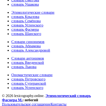
словарь Ожегова
словарь Ушакова
Этимологические словари
словарь Крылова
словарь Семёнова
словарь Успенского
словарь Фасмера
словарь Шанского
Словари синонимов
словарь Абрамова
словарь Александровой
Словари антонимов
словарь Введенской
словарь Львова
Ономастические словари
словарь Петровского
словарь Суперанской
словарь Успенского
© 2026 lexicography.online.
Этимологический словарь
Фасмера М.
:
небогий
Пользовательское соглашение
Контакты