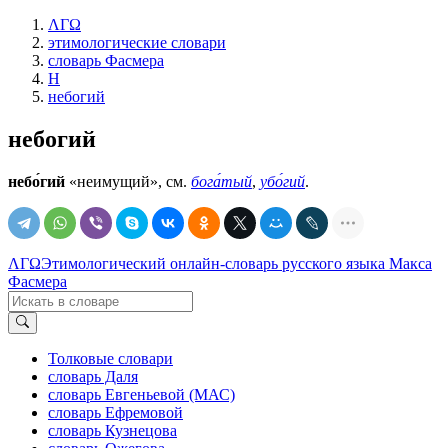
ΛΓΩ
этимологические словари
словарь Фасмера
Н
небогий
небогий
небо́гий
«неимущий», см.
бога́тый
,
убо́гий
.
ΛΓΩ
Этимологический онлайн-словарь русского языка Макса
Фасмера
Толковые словари
словарь Даля
словарь Евгеньевой (МАС)
словарь Ефремовой
словарь Кузнецова