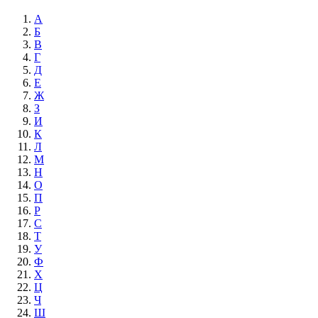
А
Б
В
Г
Д
Е
Ж
З
И
К
Л
М
Н
О
П
Р
С
Т
У
Ф
Х
Ц
Ч
Ш