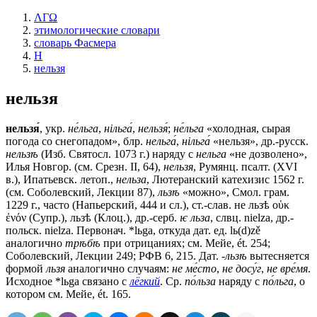
ΛΓΩ
этимологические словари
словарь Фасмера
Н
нельзя
нельзя
нельзя́
, укр.
не́льга
,
нiльга́
,
нельзя́
;
не́льга
«холодная, сырая
погода со снегопадом», блр.
нельга́
,
нiльга́
«нельзя», др.-русск.
нельзѣ
(Изб. Святосл. 1073 г.) наряду с
нельга
«не дозволено»,
Илья Новгор. (см. Срезн. II, 64),
нельзя
, Румянц. псалт. (ХVI
в.), Ипатьевск. летоп.,
нельза
, Лютеранский катехизис 1562 г.
(см. Соболевский, Лекции 87),
льзѣ
«можно», Смол. грам.
1229 г., часто (Напьерский, 444 и сл.), ст.-слав.
не льзѣ
οὑκ
ἐνόν (Супр.),
льзѣ
(Клоц.), др.-серб.
ѥ льза
, слвц. nielza, др.-
польск. nielza. Первонач. *lьgа, откуда дат. ед. lь(d)zě
аналогично
трѣбѣ
при отрицаниях; см. Мейе, ét. 254;
Соболевский, Лекции 249; РФВ 6, 215. Дат.
-льзѣ
вытесняется
формой
льзя
аналогично случаям:
не ме́сто
,
не досу́г
,
не вре́мя
.
Исходное *lьga связано с
лёгкий
. Ср.
по́льза
наряду с
по́льга
, о
котором см. Мейе, ét. 165.