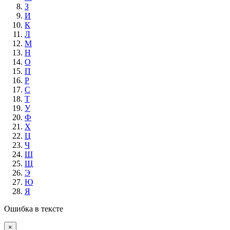
З
И
К
Л
М
Н
О
П
Р
С
Т
У
Ф
Х
Ц
Ч
Ш
Щ
Э
Ю
Я
Ошибка в тексте
×