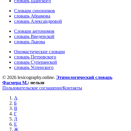
словарь Шанского
Словари синонимов
словарь Абрамова
словарь Александровой
Словари антонимов
словарь Введенской
словарь Львова
Ономастические словари
словарь Петровского
словарь Суперанской
словарь Успенского
© 2026 lexicography.online.
Этимологический словарь
Фасмера М.
:
нельзя
Пользовательское соглашение
Контакты
А
Б
В
Г
Д
Е
Ж