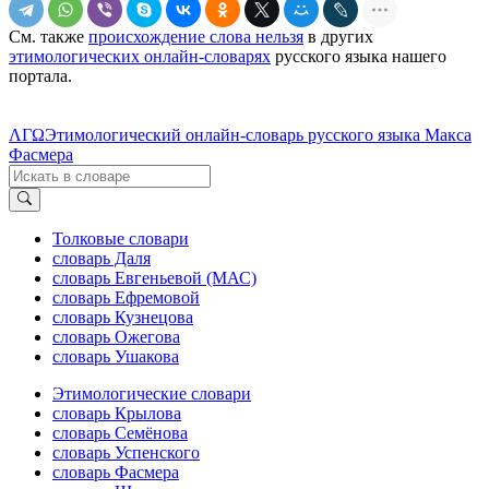
См. также
происхождение слова нельзя
в других
этимологических онлайн-словарях
русского языка нашего
портала.
ΛΓΩ
Этимологический онлайн-словарь русского языка Макса
Фасмера
Толковые словари
словарь Даля
словарь Евгеньевой (МАС)
словарь Ефремовой
словарь Кузнецова
словарь Ожегова
словарь Ушакова
Этимологические словари
словарь Крылова
словарь Семёнова
словарь Успенского
словарь Фасмера