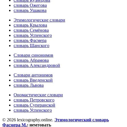
словарь Кузнецова
словарь Ожегова
словарь Ушакова
Этимологические словари
словарь Крылова
словарь Семёнова
словарь Успенского
словарь Фасмера
словарь Шанского
Словари синонимов
словарь Абрамова
словарь Александровой
Словари антонимов
словарь Введенской
словарь Львова
Ономастические словари
словарь Петровского
словарь Суперанской
словарь Успенского
© 2026 lexicography.online.
Этимологический словарь
Фасмера М.
:
немтовать