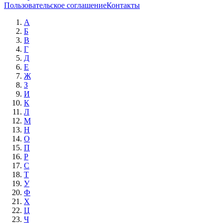
Пользовательское соглашение
Контакты
А
Б
В
Г
Д
Е
Ж
З
И
К
Л
М
Н
О
П
Р
С
Т
У
Ф
Х
Ц
Ч