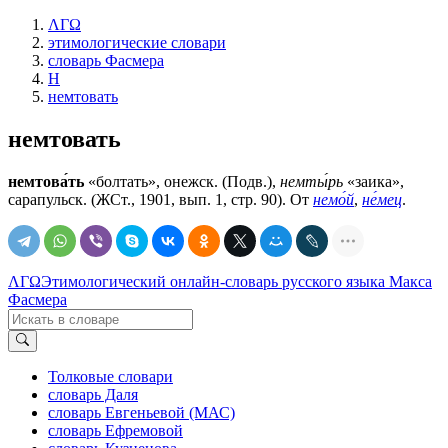
ΛΓΩ
этимологические словари
словарь Фасмера
Н
немтовать
немтовать
немтова́ть
«болтать», онежск. (Подв.),
немты́рь
«заика»,
сарапульск. (ЖСт., 1901, вып. 1, стр. 90). От
немо́й
,
не́мец
.
ΛΓΩ
Этимологический онлайн-словарь русского языка Макса
Фасмера
Толковые словари
словарь Даля
словарь Евгеньевой (МАС)
словарь Ефремовой