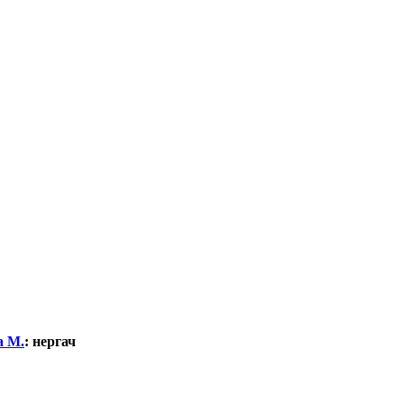
а М.
:
нергач