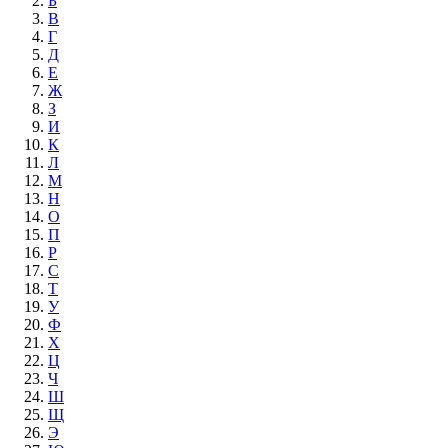
Б
В
Г
Д
Е
Ж
З
И
К
Л
М
Н
О
П
Р
С
Т
У
Ф
Х
Ц
Ч
Ш
Щ
Э