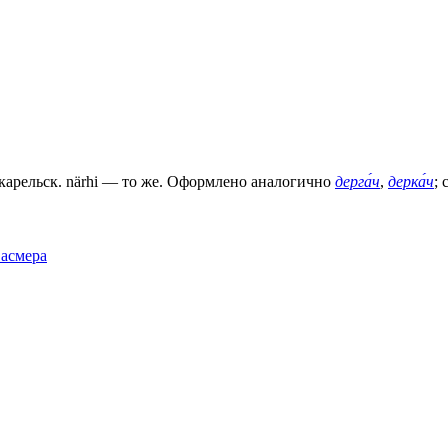
., карельск. närhi — то же. Оформлено аналогично
дерга́ч
,
дерка́ч
; 
Фасмера