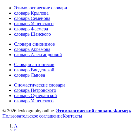
Этимологические словари
словарь Крылова
словарь Семёнова
словарь Успенского
словарь Фасмера
словарь Шанского
Словари синонимов
словарь Абрамова
словарь Александровой
Словари антонимов
словарь Введенской
словарь Львова
Ономастические словари
словарь Петровского
словарь Суперанской
словарь Успенского
© 2026 lexicography.online.
Этимологический словарь Фасмер
Пользовательское соглашение
Контакты
А