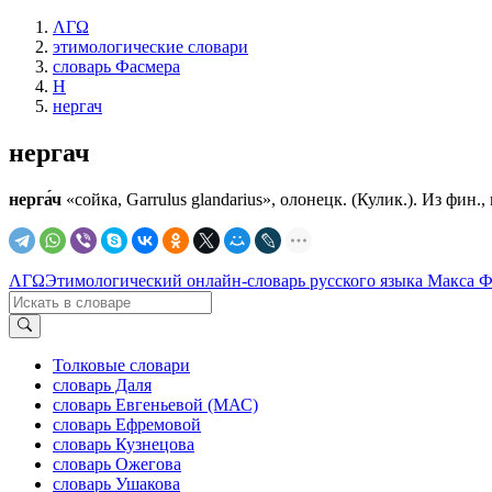
ΛΓΩ
этимологические словари
словарь Фасмера
Н
нергач
нергач
нерга́ч
«сойка, Garrulus glandarius», олонецк. (Кулик.). Из фин
ΛΓΩ
Этимологический онлайн-словарь русского языка Макса 
Толковые словари
словарь Даля
словарь Евгеньевой (МАС)
словарь Ефремовой
словарь Кузнецова
словарь Ожегова
словарь Ушакова