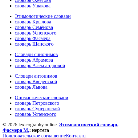
словарь Ожегова
словарь Ушакова
Этимологические словари
словарь Крылова
словарь Семёнова
словарь Успенского
словарь Фасмера
словарь Шанского
Словари синонимов
словарь Абрамова
словарь Александровой
Словари антонимов
словарь Введенской
словарь Львова
Ономастические словари
словарь Петровского
словарь Суперанской
словарь Успенского
© 2026 lexicography.online.
Этимологический словарь
Фасмера М.
:
нертега
Пользовательское соглашение
Контакты