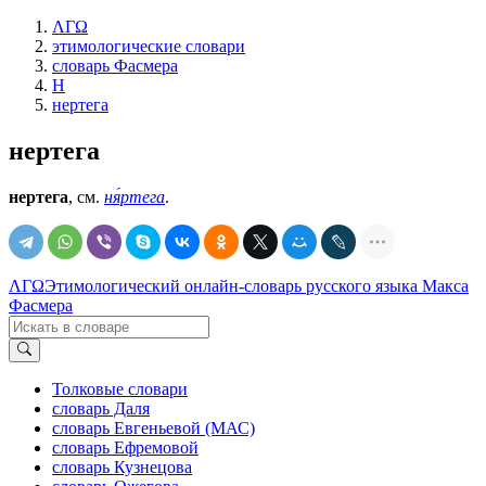
ΛΓΩ
этимологические словари
словарь Фасмера
Н
нертега
нертега
нертега
, см.
ня́ртега
.
ΛΓΩ
Этимологический онлайн-словарь русского языка Макса
Фасмера
Толковые словари
словарь Даля
словарь Евгеньевой (МАС)
словарь Ефремовой
словарь Кузнецова