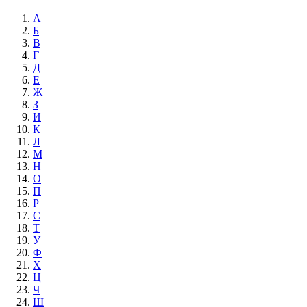
А
Б
В
Г
Д
Е
Ж
З
И
К
Л
М
Н
О
П
Р
С
Т
У
Ф
Х
Ц
Ч
Ш