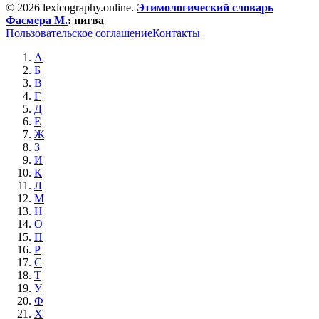
© 2026 lexicography.online.
Этимологический словарь
Фасмера М.
:
нигва
Пользовательское соглашение
Контакты
А
Б
В
Г
Д
Е
Ж
З
И
К
Л
М
Н
О
П
Р
С
Т
У
Ф
Х