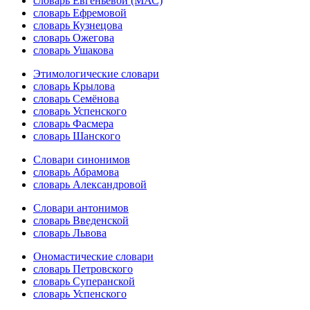
словарь Евгеньевой (МАС)
словарь Ефремовой
словарь Кузнецова
словарь Ожегова
словарь Ушакова
Этимологические словари
словарь Крылова
словарь Семёнова
словарь Успенского
словарь Фасмера
словарь Шанского
Словари синонимов
словарь Абрамова
словарь Александровой
Словари антонимов
словарь Введенской
словарь Львова
Ономастические словари
словарь Петровского
словарь Суперанской
словарь Успенского