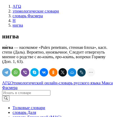
ΛΓΩ
этимологические словари
словарь Фасмера
Н
нигва
нигва
ни́гва
— насекомое «Рulех penetrans, стенная блоха», касп.
степи (Даль). Вероятно, иноязычное. Следует отвергнуть
мнение о родстве с
во-нзи́ть
,
про-нзи́ть
, вопреки Горяеву
(Доп. 1, 63).
ΛΓΩ
Этимологический онлайн-словарь русского языка Макса
Фасмера
Толковые словари
словарь Даля