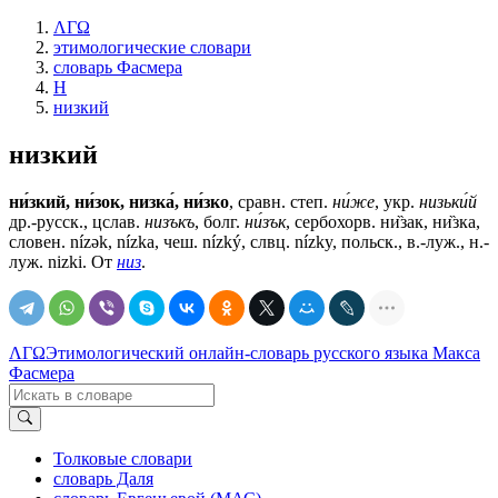
ΛΓΩ
этимологические словари
словарь Фасмера
Н
низкий
низкий
ни́зкий, ни́зок, низка́, ни́зко
, сравн. степ.
ни́же
, укр.
низьки́й
др.-русск., цслав.
низъкъ
, болг.
ни́зък
, сербохорв. ни̏зак, ни̏зка,
словен. nízǝk, nízka, чеш. nízký, слвц. nízky, польск., в.-луж., н.-
луж. nizki. От
низ
.
ΛΓΩ
Этимологический онлайн-словарь русского языка Макса
Фасмера
Толковые словари
словарь Даля