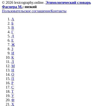
© 2026 lexicography.online.
Этимологический словарь
Фасмера М.
:
низкий
Пользовательское соглашение
Контакты
А
Б
В
Г
Д
Е
Ж
З
И
К
Л
М
Н
О
П
Р
С
Т
У
Ф
Х