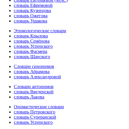
словарь Евгеньевой (МАС)
словарь Ефремовой
словарь Кузнецова
словарь Ожегова
словарь Ушакова
Этимологические словари
словарь Крылова
словарь Семёнова
словарь Успенского
словарь Фасмера
словарь Шанского
Словари синонимов
словарь Абрамова
словарь Александровой
Словари антонимов
словарь Введенской
словарь Львова
Ономастические словари
словарь Петровского
словарь Суперанской
словарь Успенского