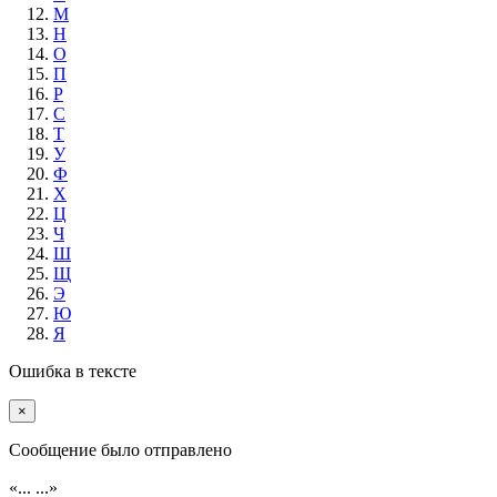
М
Н
О
П
Р
С
Т
У
Ф
Х
Ц
Ч
Ш
Щ
Э
Ю
Я
Ошибка в тексте
×
Cообщение было отправлено
«...
...»