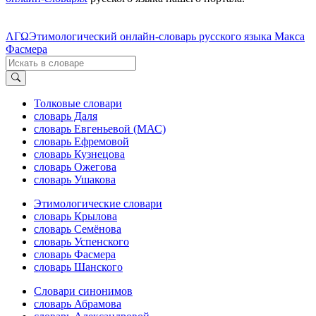
ΛΓΩ
Этимологический онлайн-словарь русского языка Макса
Фасмера
Толковые словари
словарь Даля
словарь Евгеньевой (МАС)
словарь Ефремовой
словарь Кузнецова
словарь Ожегова
словарь Ушакова
Этимологические словари
словарь Крылова
словарь Семёнова
словарь Успенского
словарь Фасмера
словарь Шанского
Словари синонимов
словарь Абрамова