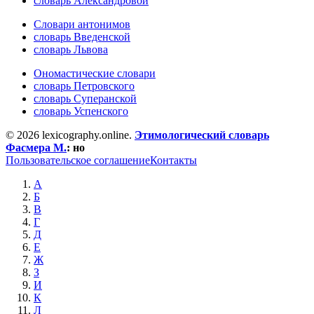
словарь Александровой
Словари антонимов
словарь Введенской
словарь Львова
Ономастические словари
словарь Петровского
словарь Суперанской
словарь Успенского
© 2026 lexicography.online.
Этимологический словарь
Фасмера М.
:
но
Пользовательское соглашение
Контакты
А
Б
В
Г
Д
Е
Ж
З
И
К
Л