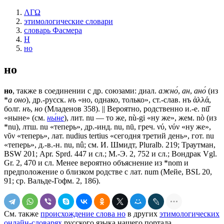
ΛΓΩ
этимологические словари
словарь Фасмера
Н
но
но
но
, также в соединении с др. союзами: диал.
ажно́
,
ан
,
ано́
(из
*
а оно
), др.-русск.
нъ
«но, однако, только», ст.-слав.
нъ
ἀλλά,
болг.
нъ
,
но
(Младенов 358). || Вероятно, родственно и.-е. nū̆
«ныне» (см.
ны́не
), лит. nu — то же, nù-gi «ну же», жем. nò (из
*nu), лтш. nu «теперь», др.-инд. nu, nū, греч. νύ, νύν «ну же»,
νῦν «теперь», лат. nudius tertius «сегодня третий день», гот. nu
«теперь», д.-в.-н. nu, nû; см. И. Шмидт, Pluralb. 219; Траутман,
ВSW 201; Арr. Sprd. 447 и сл.; М.-Э. 2, 752 и сл.; Вондрак Vgl.
Gr. 2, 470 и сл. Менее вероятно объяснение из *nоm и
предположение о близком родстве с лат. num (Мейе, ВSL 20,
91; ср. Вальде-Гофм. 2, 186).
См. также
происхождение слова но
в других
этимологических
онлайн-словарях
русского языка нашего портала.