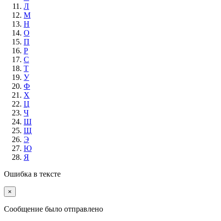
Л
М
Н
О
П
Р
С
Т
У
Ф
Х
Ц
Ч
Ш
Щ
Э
Ю
Я
Ошибка в тексте
×
Cообщение было отправлено