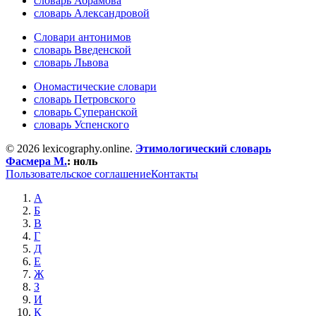
словарь Абрамова
словарь Александровой
Словари антонимов
словарь Введенской
словарь Львова
Ономастические словари
словарь Петровского
словарь Суперанской
словарь Успенского
© 2026 lexicography.online.
Этимологический словарь
Фасмера М.
:
ноль
Пользовательское соглашение
Контакты
А
Б
В
Г
Д
Е
Ж
З
И
К