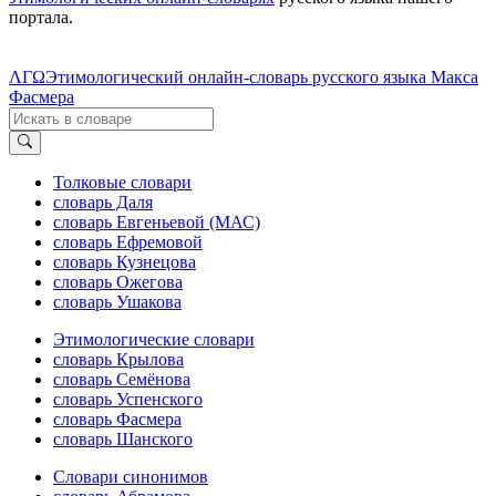
портала.
ΛΓΩ
Этимологический онлайн-словарь русского языка Макса
Фасмера
Толковые словари
словарь Даля
словарь Евгеньевой (МАС)
словарь Ефремовой
словарь Кузнецова
словарь Ожегова
словарь Ушакова
Этимологические словари
словарь Крылова
словарь Семёнова
словарь Успенского
словарь Фасмера
словарь Шанского
Словари синонимов