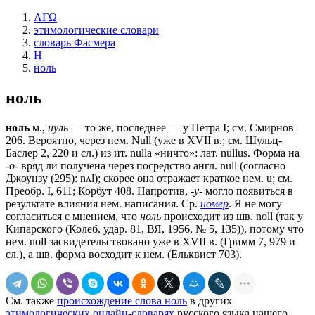
ΛΓΩ
этимологические словари
словарь Фасмера
Н
ноль
ноль
ноль
м.,
нуль
— то же, последнее — у Петра I; см. Смирнов
206. Вероятно, через нем. Null (уже в XVII в.; см. Шульц-
Баслер 2, 220 и сл.) из ит. nullа «ничто»: лат. nullus. Форма на
-о-
вряд ли получена через посредство англ. null (согласно
Джоунзу (295): nʌl); скорее она отражает краткое нем. u; см.
Преобр. I, 611; Корбут 408. Напротив,
-у-
могло появиться в
результате влияния нем. написания. Ср.
но́мер
. Я не могу
согласиться с мнением, что
ноль
происходит из шв. noll (так у
Кипарского (Колеб. удар. 81, ВЯ, 1956, № 5, 135)), потому что
нем. noll засвидетельствовано уже в XVII в. (Гримм 7, 979 и
сл.), а шв. форма восходит к нем. (Ельквист 703).
См. также
происхождение слова ноль
в других
этимологических онлайн-словарях
русского языка нашего