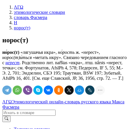
ΛΓΩ
этимологические словари
словарь Фасмера
Н
норос(т)
норос(т)
но́рос(т)
«лягушачья икра»,
но́рость
ж. «нерест»,
норос(т)и́ться
«метать икру». Связано чередованием гласного
с
не́рест
. Родственно лит. nar̃štas «икра», лтш. nā̀rsts «нерест,
течка»; см. Фортунатов, AfslPh 4, 578; Педерсен, IF 5, 55; М.-
Э. 2, 701; Эндзелин, СБЭ 195; Траутман, ВSW 197; Зубатый,
AfslPh 16, 401. [См. еще Славский, JР, 36, 1956, стр. 72. —
Т
.]
ΛΓΩ
Этимологический онлайн-словарь русского языка Макса
Фасмера