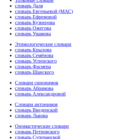
Толковые словари
словарь Даля
словарь Евгеньевой (МАС)
словарь Ефремовой
словарь Кузнецова
словарь Ожегова
словарь Ушакова
Этимологические словари
словарь Крылова
словарь Семёнова
словарь Успенского
словарь Фасмера
словарь Шанского
Словари синонимов
словарь Абрамова
словарь Александровой
Словари антонимов
словарь Введенской
словарь Львова
Ономастические словари
словарь Петровского
словарь Суперанской