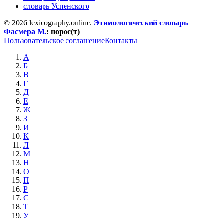
словарь Успенского
© 2026 lexicography.online.
Этимологический словарь
Фасмера М.
:
норос(т)
Пользовательское соглашение
Контакты
А
Б
В
Г
Д
Е
Ж
З
И
К
Л
М
Н
О
П
Р
С
Т
У