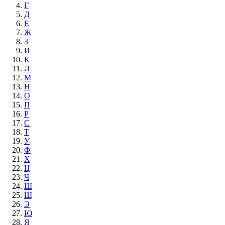
Г
Д
Е
Ж
З
И
К
Л
М
Н
О
П
Р
С
Т
У
Ф
Х
Ц
Ч
Ш
Щ
Э
Ю
Я