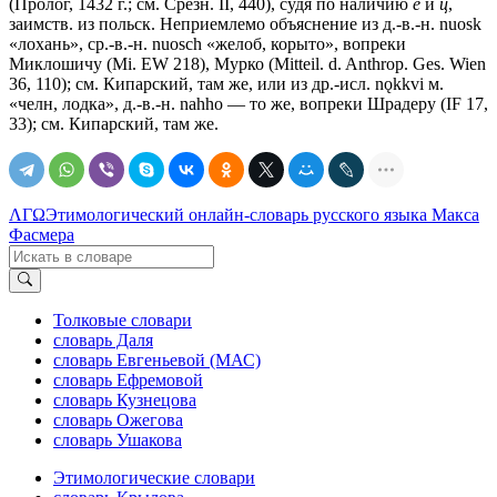
(Пролог, 1432 г.; см. Срезн. II, 440), судя по наличию
е
и
ц
,
заимств. из польск. Неприемлемо объяснение из д.-в.-н. nuosk
«лохань», ср.-в.-н. nuosch «желоб, корыто», вопреки
Миклошичу (Мi. ЕW 218), Мурко (Мitteil. d. Anthrop. Ges. Wien
36, 110); см. Кипарский, там же, или из др.-исл. nǫkkvi м.
«челн, лодка», д.-в.-н. nahho — то же, вопреки Шрадеру (IF 17,
33); см. Кипарский, там же.
ΛΓΩ
Этимологический онлайн-словарь русского языка Макса
Фасмера
Толковые словари
словарь Даля
словарь Евгеньевой (МАС)
словарь Ефремовой
словарь Кузнецова
словарь Ожегова
словарь Ушакова
Этимологические словари