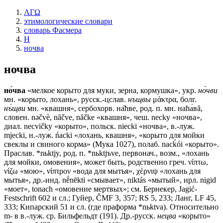
ΛΓΩ
этимологические словари
словарь Фасмера
Н
ночва
ночва
но́чва
«мелкое корыто для муки, зерна, кормушка», укр.
но́чви
мн. «корыто, лохань», русск.-цслав.
нъщвы
μάκτρα, болг.
нъ́щви
мн. «квашня», сербохорв. на̏ħве, род. п. мн. наħа́вȃ,
словен. nǝčvè, nȃčvе, nȃčke «квашня», чеш. nесkу «ночва»,
диал. necvičky «корыто», польск. niecki «ночва», в.-луж.
mjecki, н.-луж. ńасki «лохань, квашня», «корыто для мойки
свеклы и свиного корма» (Мука 1027), полаб. nacḱói «корыто».
Праслав. *nьktjy, род. п. *nьktjъve, первонач., возм., «лохань
для мойки, омовения», может быть, родственно греч. νίπτω,
νίζω «мою», νίπτρον «вода для мытья», χέρνιψ «лохань для
мытья», др.-инд. nḗnēkti «смывает», niktás «мытый», ирл. nigid
«моет», tоnасh «омовение мертвых»; см. Бернекер, Jagić-
Festschrift 602 и сл.; Гуйер, ČМF 3, 357; RS 5, 233; Ланг, LF 45,
333; Кипарский 51 и сл. (где праформа *nьktva). Относительно
m- в в.-луж. ср. Бильфельдт (191). Др.-русск.
нецва
«корыто»