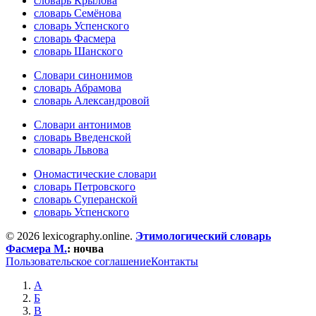
словарь Крылова
словарь Семёнова
словарь Успенского
словарь Фасмера
словарь Шанского
Словари синонимов
словарь Абрамова
словарь Александровой
Словари антонимов
словарь Введенской
словарь Львова
Ономастические словари
словарь Петровского
словарь Суперанской
словарь Успенского
© 2026 lexicography.online.
Этимологический словарь
Фасмера М.
:
ночва
Пользовательское соглашение
Контакты
А
Б
В