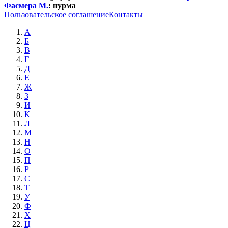
Фасмера М.
:
нурма
Пользовательское соглашение
Контакты
А
Б
В
Г
Д
Е
Ж
З
И
К
Л
М
Н
О
П
Р
С
Т
У
Ф
Х
Ц