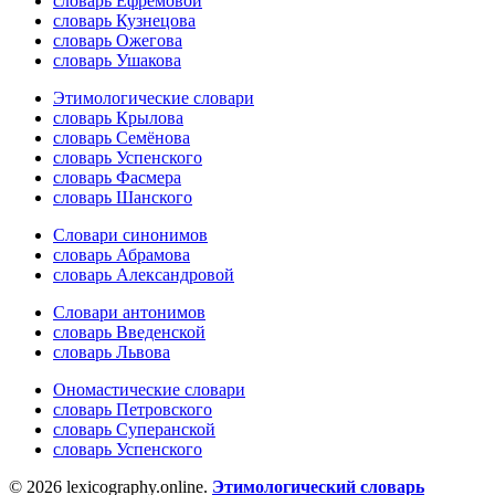
словарь Ефремовой
словарь Кузнецова
словарь Ожегова
словарь Ушакова
Этимологические словари
словарь Крылова
словарь Семёнова
словарь Успенского
словарь Фасмера
словарь Шанского
Словари синонимов
словарь Абрамова
словарь Александровой
Словари антонимов
словарь Введенской
словарь Львова
Ономастические словари
словарь Петровского
словарь Суперанской
словарь Успенского
© 2026 lexicography.online.
Этимологический словарь