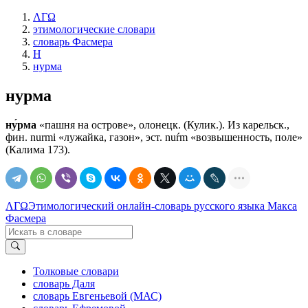
ΛΓΩ
этимологические словари
словарь Фасмера
Н
нурма
нурма
ну́рма
«пашня на острове», олонецк. (Кулик.). Из карельск.,
фин. nurmi «лужайка, газон», эст. nuŕm «возвышенность, поле»
(Калима 173).
ΛΓΩ
Этимологический онлайн-словарь русского языка Макса
Фасмера
Толковые словари
словарь Даля
словарь Евгеньевой (МАС)