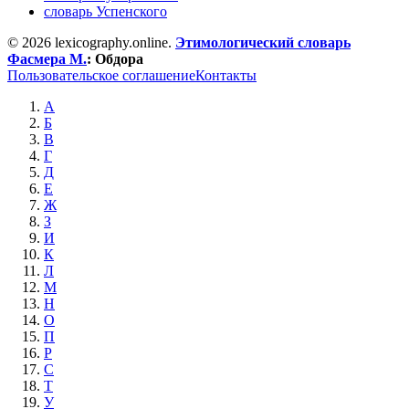
словарь Успенского
© 2026 lexicography.online.
Этимологический словарь
Фасмера М.
:
Обдора
Пользовательское соглашение
Контакты
А
Б
В
Г
Д
Е
Ж
З
И
К
Л
М
Н
О
П
Р
С
Т
У