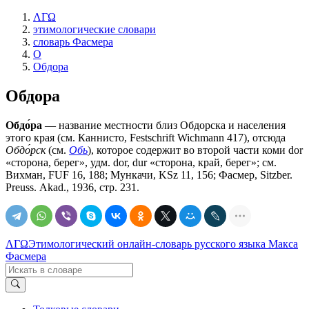
ΛΓΩ
этимологические словари
словарь Фасмера
О
Обдора
Обдора
Обдо́ра
— название местности близ Обдорска и населения
этого края (см. Каннисто, Festschrift Wichmann 417), отсюда
Обдо́рск
(см.
Обь
), которое содержит во второй части коми dоr
«сторона, берег», удм. dor, dur «сторона, край, берег»; см.
Вихман, FUF 16, 188; Мункачи, KSz 11, 156; Фасмер, Sitzber.
Preuss. Аkаd., 1936, стр. 231.
ΛΓΩ
Этимологический онлайн-словарь русского языка Макса
Фасмера