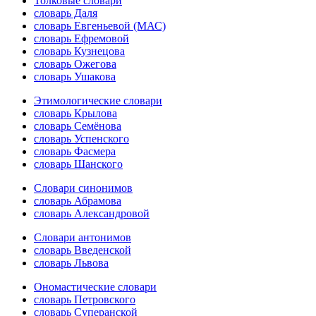
Толковые словари
словарь Даля
словарь Евгеньевой (МАС)
словарь Ефремовой
словарь Кузнецова
словарь Ожегова
словарь Ушакова
Этимологические словари
словарь Крылова
словарь Семёнова
словарь Успенского
словарь Фасмера
словарь Шанского
Словари синонимов
словарь Абрамова
словарь Александровой
Словари антонимов
словарь Введенской
словарь Львова
Ономастические словари
словарь Петровского
словарь Суперанской