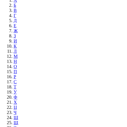
А
Б
В
Г
Д
Е
Ж
З
И
К
Л
М
Н
О
П
Р
С
Т
У
Ф
Х
Ц
Ч
Ш
Щ