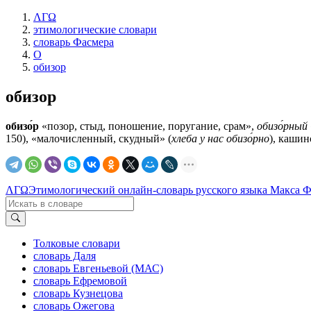
ΛΓΩ
этимологические словари
словарь Фасмера
О
обизор
обизор
обизо́р
«позор, стыд, поношение, поругание, срам»,
обизо́рный
150), «малочисленный, скудный» (
хлеба у нас обизо́рно
), кашин
ΛΓΩ
Этимологический онлайн-словарь русского языка Макса 
Толковые словари
словарь Даля
словарь Евгеньевой (МАС)
словарь Ефремовой
словарь Кузнецова
словарь Ожегова