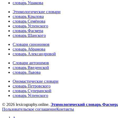
словарь Ушакова
Этимологические словари
словарь Крылова
словарь Семёнова
словарь Успенского
словарь Фасмера
словарь Шанского
Словари синонимов
словарь Абрамова
словарь Александровой
Словари антонимов
словарь Введенской
словарь Львова
Ономастические словари
словарь Петровского
словарь Суперанской
словарь Успенского
© 2026 lexicography.online.
Этимологический словарь Фасмер
Пользовательское соглашение
Контакты