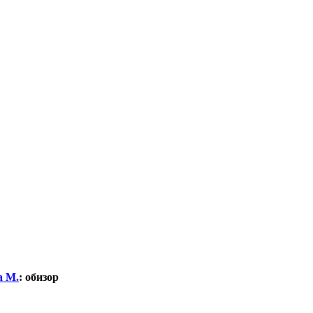
а М.
:
обизор