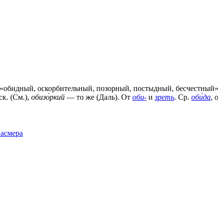
«обидный, оскорбительный, позорный, постыдный, бесчестный», пе
ск. (См.),
обизо́ркий
— то же (Даль). От
оби-
и
зреть
. Ср.
оби́да
,
Фасмера