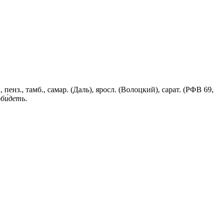
нз., тамб., самар. (Даль), яросл. (Волоцкий), сарат. (РФВ 69,
оби́деть
.