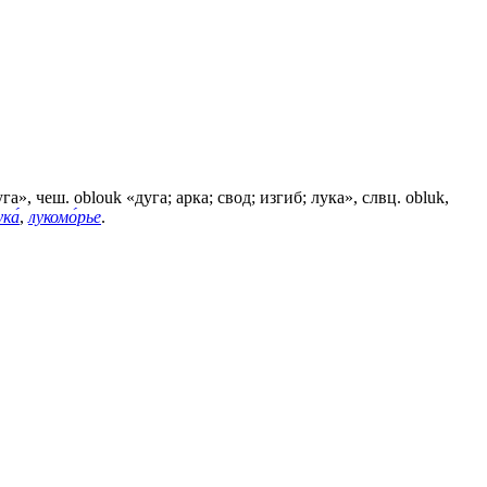
а», чеш. oblouk «дуга; арка; свод; изгиб; лука», слвц. obluk,
ука́
,
лукомо́рье
.