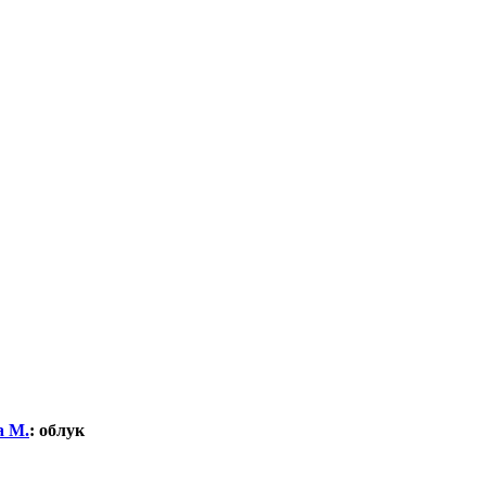
а М.
:
облук