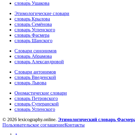
словарь Ушакова
Этимологические словари
словарь Крылова
словарь Семёнова
словарь Успенского
словарь Фасмера
словарь Шанского
Словари синонимов
словарь Абрамова
словарь Александровой
Словари антонимов
словарь Введенской
словарь Львова
Ономастические словари
словарь Петровского
словарь Суперанской
словарь Успенского
© 2026 lexicography.online.
Этимологический словарь Фасмер
Пользовательское соглашение
Контакты