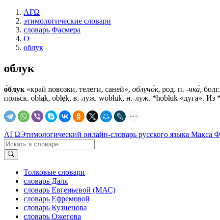
ΛΓΩ
этимологические словари
словарь Фасмера
О
облук
облук
о́блук
«край nовозки, телеги, саней»,
облучо́к
, род. п.
-чка́
, болг
польск. obłąk, obłęk, в.-луж. wobłuk, н.-луж. *hobłuk «дуга». И
ΛΓΩ
Этимологический онлайн-словарь русского языка Макса 
Толковые словари
словарь Даля
словарь Евгеньевой (МАС)
словарь Ефремовой
словарь Кузнецова
словарь Ожегова