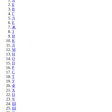
А
Б
В
Г
Д
Е
Ж
З
И
К
Л
М
Н
О
П
Р
С
Т
У
Ф
Х
Ц
Ч
Ш
Щ