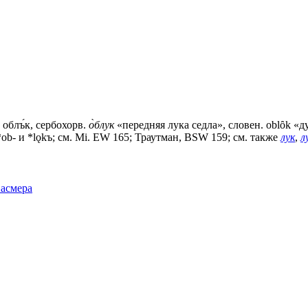
. облъ́к, сербохорв.
о̀блук
«передняя лука седла», словен. оblȏk «дуг
з *оb- и *lǫkъ; см. Мi. ЕW 165; Траутман, ВSW 159; см. также
лук
,
л
Фасмера