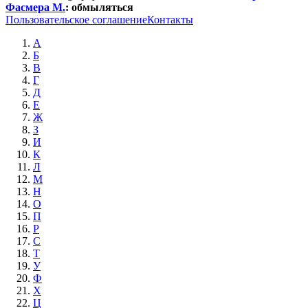
Фасмера М.
:
обмыляться
Пользовательское соглашение
Контакты
А
Б
В
Г
Д
Е
Ж
З
И
К
Л
М
Н
О
П
Р
С
Т
У
Ф
Х
Ц