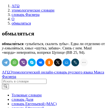
ΛΓΩ
этимологические словари
словарь Фасмера
О
обмыляться
обмыляться
обмыля́ться
«улыбаться, скалить зубы». Едва ли отделимо от
у-хмыля́ться
,
хмыл
«шутка, забава». Связь с нем. Маul
«морда» невероятна, вопреки Цупице (ВВ 25, 94).
ΛΓΩ
Этимологический онлайн-словарь русского языка Макса
Фасмера
Толковые словари
словарь Даля
словарь Евгеньевой (МАС)