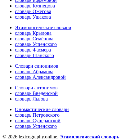
словарь Ефремовой
словарь Кузнецова
словарь Ожегова
словарь Ушакова
Этимологические словари
словарь Крылова
словарь Семёнова
словарь Успенского
словарь Фасмера
словарь Шанского
Словари синонимов
словарь Абрамова
словарь Александровой
Словари антонимов
словарь Введенской
словарь Львова
Ономастические словари
словарь Петровского
словарь Суперанской
словарь Успенского
© 2026 lexicography.online.
Этимологический словарь