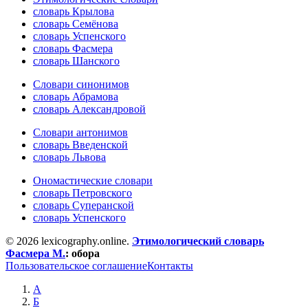
словарь Крылова
словарь Семёнова
словарь Успенского
словарь Фасмера
словарь Шанского
Словари синонимов
словарь Абрамова
словарь Александровой
Словари антонимов
словарь Введенской
словарь Львова
Ономастические словари
словарь Петровского
словарь Суперанской
словарь Успенского
© 2026 lexicography.online.
Этимологический словарь
Фасмера М.
:
обора
Пользовательское соглашение
Контакты
А
Б