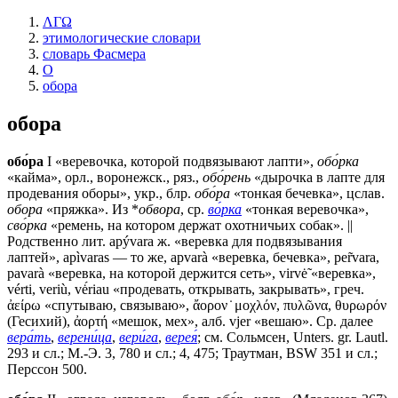
ΛΓΩ
этимологические словари
словарь Фасмера
О
обора
обора
обо́ра
I «веревочка, которой подвязывают лапти»,
обо́рка
«кайма», орл., воронежск., ряз.,
обо́рень
«дырочка в лапте для
продевания оборы», укр., блр.
обо́ра
«тонкая бечевка», цслав.
обора
«пряжка». Из *
обвора
, ср.
во́рка
«тонкая веревочка»,
сво́рка
«ремень, на котором держат охотничьих собак». ||
Родственно лит. арývаrа ж. «веревка для подвязывания
лаптей», арìvаrаs — то же, арvаrà «веревка, бечевка», реr̃vаrа,
раvаrà «веревка, на которой держится сеть», virvė̃ «веревка»,
vérti, veriù, vė́riau «продевать, открывать, закрывать», греч.
ἀείρω «спутываю, связываю», ἄορον ̇ μοχλόν, πυλῶνα, θυρωρόν
(Гесихий), ἀορτή «мешок, мех», алб. vjer «вешаю». Ср. далее
вера́ть
,
верени́ца
,
вери́га
,
верея́
; см. Сольмсен, Unters. gr. Lautl.
293 и сл.; М.-Э. 3, 780 и сл.; 4, 475; Траутман, ВSW 351 и сл.;
Перссон 500.