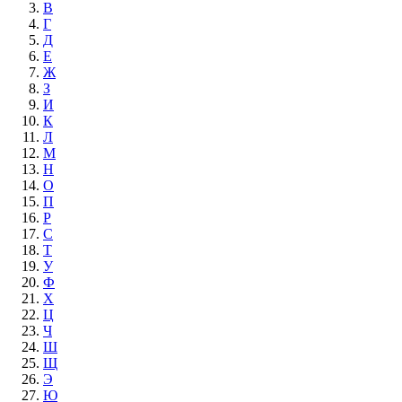
В
Г
Д
Е
Ж
З
И
К
Л
М
Н
О
П
Р
С
Т
У
Ф
Х
Ц
Ч
Ш
Щ
Э
Ю