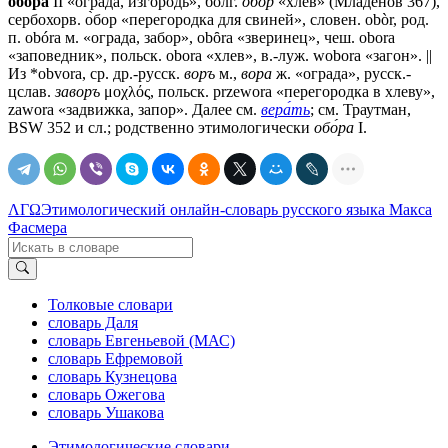
обо́ра
II «ограда, изгородь», болг.
обо́р
«хлев» (Младенов 367),
сербохорв. о̀бор «перегородка для свиней», словен. obòr, род.
п. obóra м. «ограда, забор», obȏra «зверинец», чеш. оbоrа
«заповедник», польск. obora «хлев», в.-луж. wobora «загон». ||
Из *obvora, ср. др.-русск.
воръ
м.,
вора
ж. «ограда», русск.-
цслав.
заворъ
μοχλός, польск. przewora «перегородка в хлеву»,
zawora «задвижка, запор». Далее см.
вера́ть
; см. Траутман,
ВSW 352 и сл.; родственно этимологически
обо́ра
I.
ΛΓΩ
Этимологический онлайн-словарь русского языка Макса
Фасмера
Толковые словари
словарь Даля
словарь Евгеньевой (МАС)
словарь Ефремовой
словарь Кузнецова
словарь Ожегова
словарь Ушакова
Этимологические словари