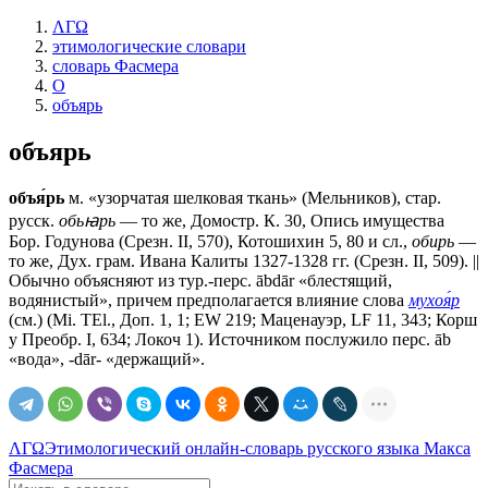
ΛΓΩ
этимологические словари
словарь Фасмера
О
объярь
объярь
объя́рь
м. «узорчатая шелковая ткань» (Мельников), стар.
русск.
обьꙗрь
— то же, Домостр. К. 30, Опись имущества
Бор. Годунова (Срезн. II, 570), Котошихин 5, 80 и сл.,
обирь
—
то же, Дух. грам. Ивана Калиты 1327-1328 гг. (Срезн. II, 509). ||
Обычно объясняют из тур.-перс. ābdār «блестящий,
водянистый», причем предполагается влияние слова
мухоя́р
(см.) (Мi. ТЕl., Доп. 1, 1; ЕW 219; Маценауэр, LF 11, 343; Корш
у Преобр. I, 634; Локоч 1). Источником послужило перс. āb
«вода», -dār- «держащий».
ΛΓΩ
Этимологический онлайн-словарь русского языка Макса
Фасмера