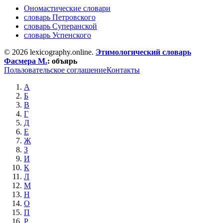
Ономастические словари
словарь Петровского
словарь Суперанской
словарь Успенского
© 2026 lexicography.online.
Этимологический словарь
Фасмера М.
:
объярь
Пользовательское соглашение
Контакты
А
Б
В
Г
Д
Е
Ж
З
И
К
Л
М
Н
О
П
Р