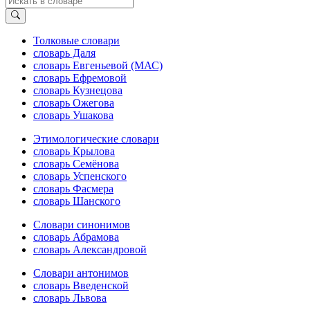
Толковые словари
словарь Даля
словарь Евгеньевой (МАС)
словарь Ефремовой
словарь Кузнецова
словарь Ожегова
словарь Ушакова
Этимологические словари
словарь Крылова
словарь Семёнова
словарь Успенского
словарь Фасмера
словарь Шанского
Словари синонимов
словарь Абрамова
словарь Александровой
Словари антонимов
словарь Введенской
словарь Львова