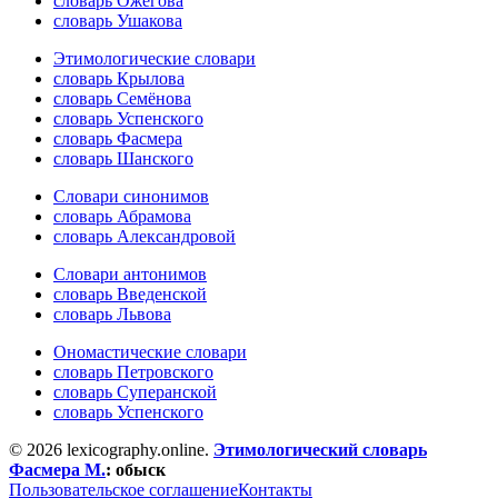
словарь Ожегова
словарь Ушакова
Этимологические словари
словарь Крылова
словарь Семёнова
словарь Успенского
словарь Фасмера
словарь Шанского
Словари синонимов
словарь Абрамова
словарь Александровой
Словари антонимов
словарь Введенской
словарь Львова
Ономастические словари
словарь Петровского
словарь Суперанской
словарь Успенского
© 2026 lexicography.online.
Этимологический словарь
Фасмера М.
:
обыск
Пользовательское соглашение
Контакты