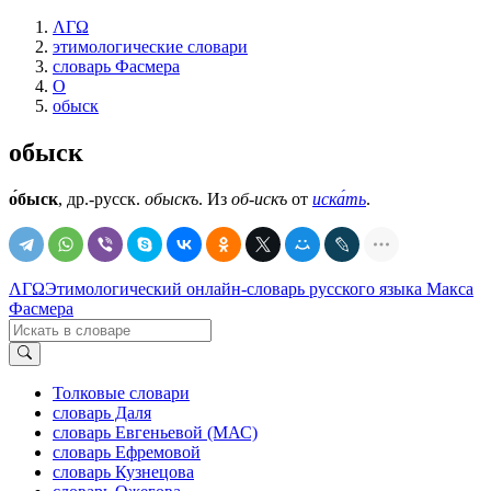
ΛΓΩ
этимологические словари
словарь Фасмера
О
обыск
обыск
о́быск
, др.-русск.
обыскъ
. Из
об-искъ
от
иска́ть
.
ΛΓΩ
Этимологический онлайн-словарь русского языка Макса
Фасмера
Толковые словари
словарь Даля
словарь Евгеньевой (МАС)
словарь Ефремовой
словарь Кузнецова