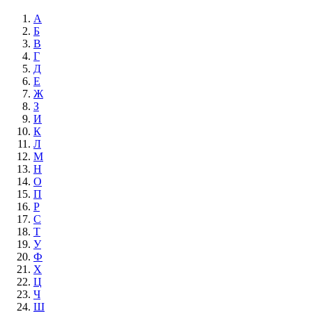
А
Б
В
Г
Д
Е
Ж
З
И
К
Л
М
Н
О
П
Р
С
Т
У
Ф
Х
Ц
Ч
Ш