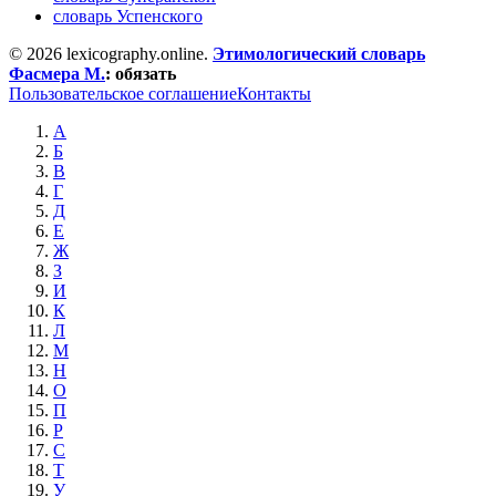
словарь Успенского
© 2026 lexicography.online.
Этимологический словарь
Фасмера М.
:
обязать
Пользовательское соглашение
Контакты
А
Б
В
Г
Д
Е
Ж
З
И
К
Л
М
Н
О
П
Р
С
Т
У