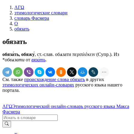
ΛΓΩ
этимологические словари
словарь Фасмера
О
обязать
обязать
обяза́ть, обяжу́
, ст.-слав.
обѧзати
περιπλέκειν (Супр.). Из
*
обвѧзати
от
вяза́ть
.
См. также
происхождение слова обязать
в других
этимологических онлайн-словарях
русского языка нашего
портала.
ΛΓΩ
Этимологический онлайн-словарь русского языка Макса
Фасмера