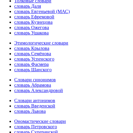
Толковые словари
словарь Даля
словарь Евгеньевой (МАС)
словарь Ефремовой
словарь Кузнецова
словарь Ожегова
словарь Ушакова
Этимологические словари
словарь Крылова
словарь Семёнова
словарь Успенского
словарь Фасмера
словарь Шанского
Словари синонимов
словарь Абрамова
словарь Александровой
Словари антонимов
словарь Введенской
словарь Львова
Ономастические словари
словарь Петровского
словарь Суперанской