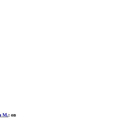
а М.
:
ов