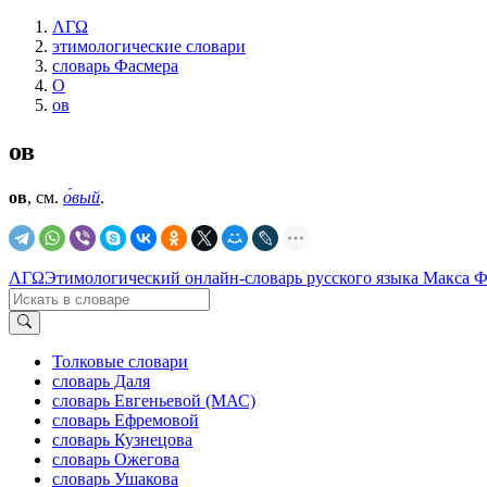
ΛΓΩ
этимологические словари
словарь Фасмера
О
ов
ов
ов
, см.
о́вый
.
ΛΓΩ
Этимологический онлайн-словарь русского языка Макса 
Толковые словари
словарь Даля
словарь Евгеньевой (МАС)
словарь Ефремовой
словарь Кузнецова
словарь Ожегова
словарь Ушакова