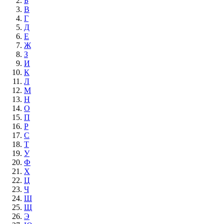
Б
В
Г
Д
Е
Ж
З
И
К
Л
М
Н
О
П
Р
С
Т
У
Ф
Х
Ц
Ч
Ш
Щ
Э