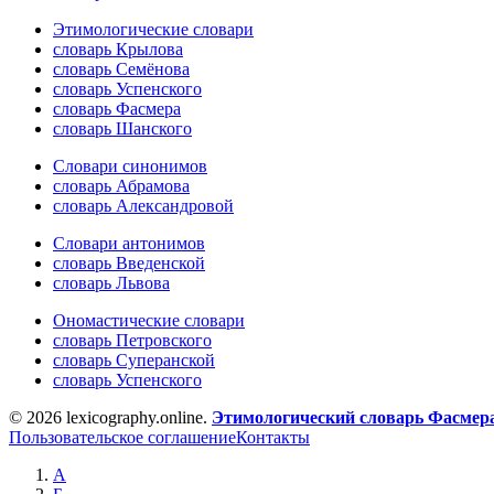
Этимологические словари
словарь Крылова
словарь Семёнова
словарь Успенского
словарь Фасмера
словарь Шанского
Словари синонимов
словарь Абрамова
словарь Александровой
Словари антонимов
словарь Введенской
словарь Львова
Ономастические словари
словарь Петровского
словарь Суперанской
словарь Успенского
© 2026 lexicography.online.
Этимологический словарь Фасмер
Пользовательское соглашение
Контакты
А