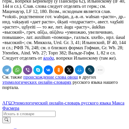
герм., вопреки Бернекеру (у Пайскера 62), Ильинскому (IF 40,
144 и сл.). Слав. слова следует отделять от герм.; см.
Маценауэр, LF 12, 180. Возм., исходным является слав.
*voksti-, родственное гот. wahsjan, д.-в.-н. wahsan «расти», др.-
инд. vаkṣауаti «дает расти», úkṣati «подрастает», авест. vaχšaiti
«растет», uχšyeiti — то же, лит. áugu «расту», áukštas
«высокий», греч. αὔξω, αὑξάνω «умножаю, увеличиваю,
повышаю», лат. auхilium «помощь», галльск. uхеllо-, ирл. úаsаl
«высокий»; см. Миккола, Ursl. Gr. 3, 41; Ильинский, IF 40, 144
и сл.; РФВ 76, 248; см. о близких формах Гофман, Gr. Wb. 28;
Уленбек, Aind. Wb. 27; Торп 382; Вальде-Гофм. 1, 82 и сл.
Следует отделять от
я́года
, вопреки Ильинскому (там же).
См. также
происхождение слова овощ
в других
этимологических онлайн-словарях
русского языка нашего
портала.
ΛΓΩ
Этимологический онлайн-словарь русского языка Макса
Фасмера