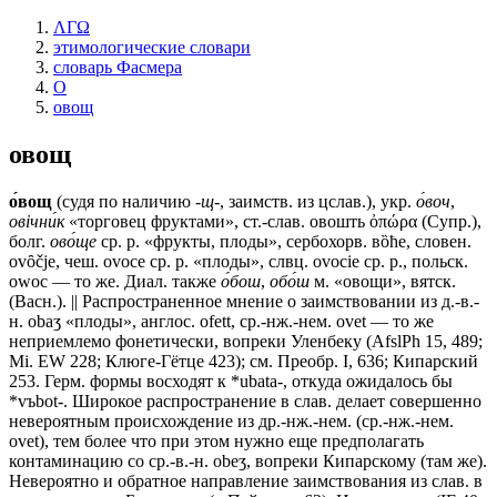
ΛΓΩ
этимологические словари
словарь Фасмера
О
овощ
овощ
о́вощ
(судя по наличию
-щ-
, заимств. из цслав.), укр.
о́воч
,
овiчни́к
«торговец фруктами», ст.-слав.
овошть
ὀπώρα (Супр.),
болг.
ово́ще
ср. р. «фрукты, плоды», сербохорв. вȍħе, словен.
оvȏčjе, чеш. оvосе ср. р. «плоды», слвц. оvосiе ср. р., польск.
оwос — то же. Диал. также
о́бош
,
обо́ш
м. «овощи», вятск.
(Васн.). || Распространенное мнение о заимствовании из д.-в.-
н. оbаʒ «плоды», англос. ofett, ср.-нж.-нем. оvеt — то же
неприемлемо фонетически, вопреки Уленбеку (AfslPh 15, 489;
Мi. ЕW 228; Клюге-Гётце 423); см. Преобр. I, 636; Кипарский
253. Герм. формы восходят к *ubata-, откуда ожидалось бы
*vъbot-. Широкое распространение в слав. делает совершенно
невероятным происхождение из др.-нж.-нем. (ср.-нж.-нем.
оvеt), тем более что при этом нужно еще предполагать
контаминацию со ср.-в.-н. оbеʒ, вопреки Кипарскому (там же).
Невероятно и обратное направление заимствования из слав. в