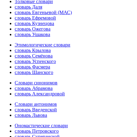
Толковые словари
словарь Даля
словарь Евгеньевой (МАС)
словарь Ефремовой
словарь Кузнецова
словарь Ожегова
словарь Ушакова
Этимологические словари
словарь Крылова
словарь Семёнова
словарь Успенского
словарь Фасмера
словарь Шанского
Словари синонимов
словарь Абрамова
словарь Александровой
Словари антонимов
словарь Введенской
словарь Львова
Ономастические словари
словарь Петровского
словарь Суперанской