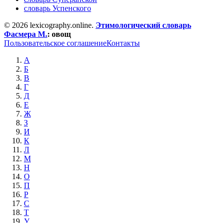
словарь Успенского
© 2026 lexicography.online.
Этимологический словарь
Фасмера М.
:
овощ
Пользовательское соглашение
Контакты
А
Б
В
Г
Д
Е
Ж
З
И
К
Л
М
Н
О
П
Р
С
Т
У