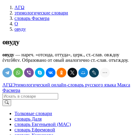
ΛΓΩ
этимологические словари
словарь Фасмера
О
овуду
овуду
овуду
— нареч. «отсюда, оттуда», церк., ст.-слав.
овѫдоу
ἐντεῦθεν. Образовано от овый аналогично ст.-слав.
отътѫдоу
.
ΛΓΩ
Этимологический онлайн-словарь русского языка Макса
Фасмера
Толковые словари
словарь Даля
словарь Евгеньевой (МАС)
словарь Ефремовой