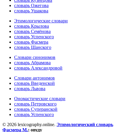
словарь Кузнецова
словарь Ожегова
словарь Ушакова
Этимологические словари
словарь Крылова
словарь Семёнова
словарь Успенского
словарь Фасмера
словарь Шанского
Словари синонимов
словарь Абрамова
словарь Александровой
Словари антонимов
словарь Введенской
словарь Львова
Ономастические словари
словарь Петровского
словарь Суперанской
словарь Успенского
© 2026 lexicography.online.
Этимологический словарь
Фасмера М.
:
овуду