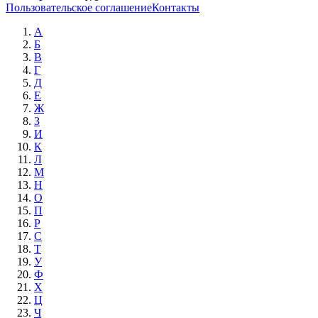
Пользовательское соглашение
Контакты
А
Б
В
Г
Д
Е
Ж
З
И
К
Л
М
Н
О
П
Р
С
Т
У
Ф
Х
Ц
Ч