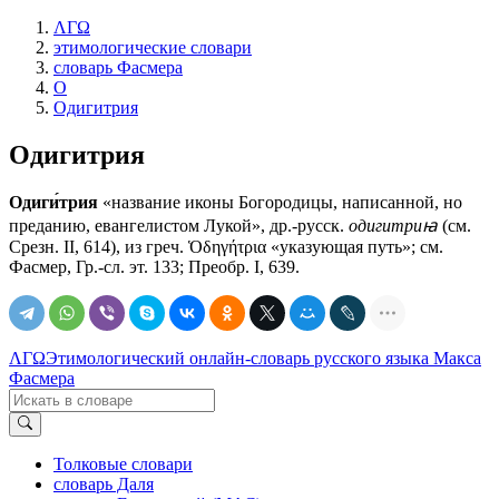
ΛΓΩ
этимологические словари
словарь Фасмера
О
Одигитрия
Одигитрия
Одиги́трия
«название иконы Богородицы, написанной, но
преданию, евангелистом Лукой», др.-русск.
одигитриꙗ
(см.
Срезн. II, 614), из греч. Ὁδηγήτρια «указующая путь»; см.
Фасмер, Гр.-сл. эт. 133; Преобр. I, 639.
ΛΓΩ
Этимологический онлайн-словарь русского языка Макса
Фасмера
Толковые словари
словарь Даля