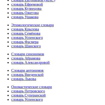
словарь Евгеньевой (МАС)
словарь Ефремовой
словарь Кузнецова
словарь Ожегова
словарь Ушакова
Этимологические словари
словарь Крылова
словарь Семёнова
словарь Успенского
словарь Фасмера
словарь Шанского
Словари синонимов
словарь Абрамова
словарь Александровой
Словари антонимов
словарь Введенской
словарь Львова
Ономастические словари
словарь Петровского
словарь Суперанской
словарь Успенского