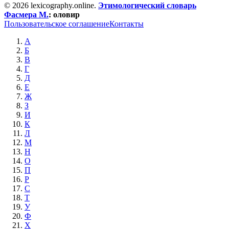
© 2026 lexicography.online.
Этимологический словарь
Фасмера М.
:
оловир
Пользовательское соглашение
Контакты
А
Б
В
Г
Д
Е
Ж
З
И
К
Л
М
Н
О
П
Р
С
Т
У
Ф
Х