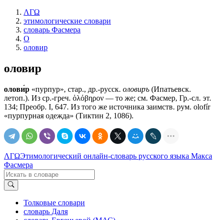
ΛΓΩ
этимологические словари
словарь Фасмера
О
оловир
оловир
олови́р
«пурпур», стар., др.-русск.
оловиръ
(Ипатьевск.
летоп.). Из ср.-греч. ὁλόβηρον — то же; см. Фасмер, Гр.-сл. эт.
134; Преобр. I, 647. Из того же источника заимств. рум. olofír
«пурпурная одежда» (Тиктин 2, 1086).
ΛΓΩ
Этимологический онлайн-словарь русского языка Макса
Фасмера
Толковые словари
словарь Даля