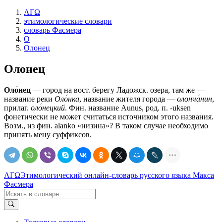
ΛΓΩ
этимологические словари
словарь Фасмера
О
Олонец
Олонец
Оло́нец
— город на вост. берегу Ладожск. озера, там же —
название реки
Оло́нка
, название жителя города —
олонча́нин
,
прилаг.
оло́нецкий
. Фин. название Aunus, род. п. -uksen
фонетически не может считаться источником этого названия.
Возм., из фин. alanko «низина»? В таком случае необходимо
принять мену суффиксов.
ΛΓΩ
Этимологический онлайн-словарь русского языка Макса
Фасмера