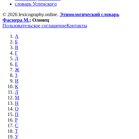
словарь Успенского
© 2026 lexicography.online.
Этимологический словарь
Фасмера М.
:
Олонец
Пользовательское соглашение
Контакты
А
Б
В
Г
Д
Е
Ж
З
И
К
Л
М
Н
О
П
Р
С
Т
У