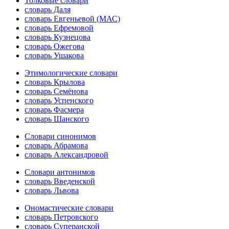
Толковые словари
словарь Даля
словарь Евгеньевой (МАС)
словарь Ефремовой
словарь Кузнецова
словарь Ожегова
словарь Ушакова
Этимологические словари
словарь Крылова
словарь Семёнова
словарь Успенского
словарь Фасмера
словарь Шанского
Словари синонимов
словарь Абрамова
словарь Александровой
Словари антонимов
словарь Введенской
словарь Львова
Ономастические словари
словарь Петровского
словарь Суперанской