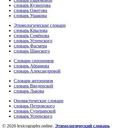
словарь Ефремовой
словарь Кузнецова
словарь Ожегова
словарь Ушакова
Этимологические словари
словарь Крылова
словарь Семёнова
словарь Успенского
словарь Фасмера
словарь Шанского
Словари синонимов
словарь Абрамова
словарь Александровой
Словари антонимов
словарь Введенской
словарь Львова
Ономастические словари
словарь Петровского
словарь Суперанской
словарь Успенского
© 2026 lexicography.online.
Этимологический словарь