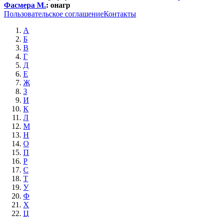
Фасмера М.
:
онагр
Пользовательское соглашение
Контакты
А
Б
В
Г
Д
Е
Ж
З
И
К
Л
М
Н
О
П
Р
С
Т
У
Ф
Х
Ц