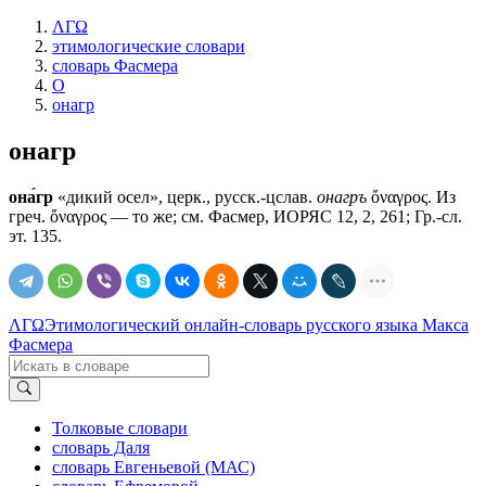
ΛΓΩ
этимологические словари
словарь Фасмера
О
онагр
онагр
она́гр
«дикий осел», церк., русск.-цслав.
онагръ
ὄναγρος. Из
греч. ὄναγρος — то же; см. Фасмер, ИОРЯС 12, 2, 261; Гр.-сл.
эт. 135.
ΛΓΩ
Этимологический онлайн-словарь русского языка Макса
Фасмера
Толковые словари
словарь Даля
словарь Евгеньевой (МАС)