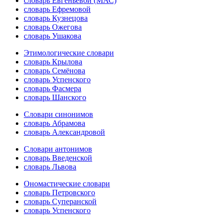
словарь Евгеньевой (МАС)
словарь Ефремовой
словарь Кузнецова
словарь Ожегова
словарь Ушакова
Этимологические словари
словарь Крылова
словарь Семёнова
словарь Успенского
словарь Фасмера
словарь Шанского
Словари синонимов
словарь Абрамова
словарь Александровой
Словари антонимов
словарь Введенской
словарь Львова
Ономастические словари
словарь Петровского
словарь Суперанской
словарь Успенского