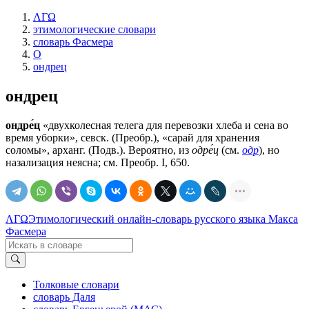
ΛΓΩ
этимологические словари
словарь Фасмера
О
ондрец
ондрец
ондре́ц
«двухколесная телега для перевозки хлеба и сена во
время уборки», севск. (Преобр.), «сарай для хранения
соломы», арханг. (Подв.). Вероятно, из
одре́ц
(см.
одр
), но
назализация неясна; см. Преобр. I, 650.
ΛΓΩ
Этимологический онлайн-словарь русского языка Макса
Фасмера
Толковые словари
словарь Даля