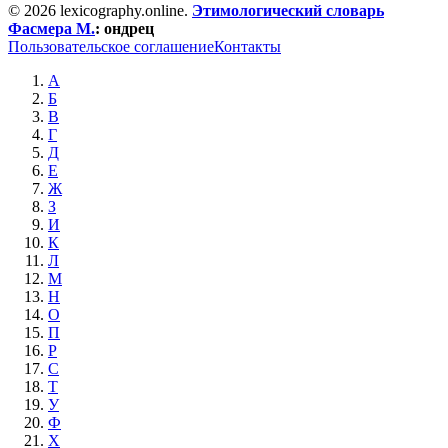
© 2026 lexicography.online.
Этимологический словарь
Фасмера М.
:
ондрец
Пользовательское соглашение
Контакты
А
Б
В
Г
Д
Е
Ж
З
И
К
Л
М
Н
О
П
Р
С
Т
У
Ф
Х