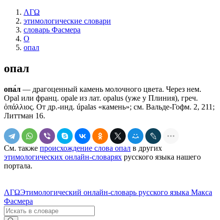
ΛΓΩ
этимологические словари
словарь Фасмера
О
опал
опал
опа́л
— драгоценный камень молочного цвета. Через нем.
Ораl или франц. ораlе из лат. ораlus (уже у Плиния), греч.
ὀπάλλιος. От др.-инд. úраlаs «камень»; см. Вальде-Гофм. 2, 211;
Литтман 16.
См. также
происхождение слова опал
в других
этимологических онлайн-словарях
русского языка нашего
портала.
ΛΓΩ
Этимологический онлайн-словарь русского языка Макса
Фасмера