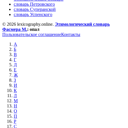
словарь Петровского
словарь Суперанской
словарь Успенского
© 2026 lexicography.online.
Этимологический словарь
Фасмера М.
:
опал
Пользовательское соглашение
Контакты
А
Б
В
Г
Д
Е
Ж
З
И
К
Л
М
Н
О
П
Р
С