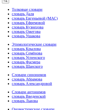
Толковые словари
словарь Даля
словарь Евгеньевой (МАС)
словарь Ефремовой
словарь Кузнецова
словарь Ожегова
словарь Ушакова
Этимологические словари
словарь Крылова
словарь Семёнова
словарь Успенского
словарь Фасмера
словарь Шанского
Словари синонимов
словарь Абрамова
словарь Александровой
Словари антонимов
словарь Введенской
словарь Львова
Ономастические словари