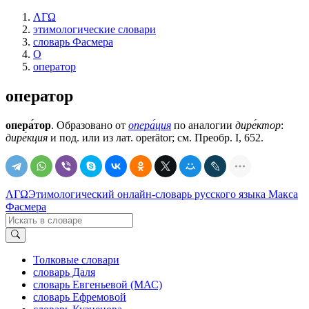
ΛΓΩ
этимологические словари
словарь Фасмера
О
оператор
оператор
опера́тор
. Образовано от
опера́ция
по аналогии
дире́ктор
:
дире́кция
и под. или из лат. ореrātоr; см. Преобр. I, 652.
ΛΓΩ
Этимологический онлайн-словарь русского языка Макса
Фасмера
Толковые словари
словарь Даля
словарь Евгеньевой (МАС)
словарь Ефремовой