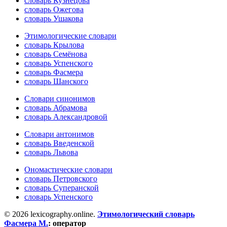
словарь Кузнецова
словарь Ожегова
словарь Ушакова
Этимологические словари
словарь Крылова
словарь Семёнова
словарь Успенского
словарь Фасмера
словарь Шанского
Словари синонимов
словарь Абрамова
словарь Александровой
Словари антонимов
словарь Введенской
словарь Львова
Ономастические словари
словарь Петровского
словарь Суперанской
словарь Успенского
© 2026 lexicography.online.
Этимологический словарь
Фасмера М.
:
оператор