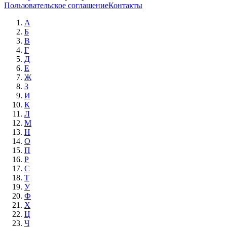
Пользовательское соглашение
Контакты
А
Б
В
Г
Д
Е
Ж
З
И
К
Л
М
Н
О
П
Р
С
Т
У
Ф
Х
Ц
Ч