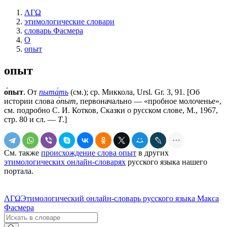
ΛΓΩ
этимологические словари
словарь Фасмера
О
опыт
опыт
о́пыт
. От
пыта́ть
(см.); ср. Миккола, Ursl. Gr. 3, 91. [Об
истории слова
о́пыт
, первоначально — «пробное молоченье»,
см. подробно С. И. Котков, Сказки о русском слове, М., 1967,
стр. 80 и сл. —
Т
.]
См. также
происхождение слова опыт
в других
этимологических онлайн-словарях
русского языка нашего
портала.
ΛΓΩ
Этимологический онлайн-словарь русского языка Макса
Фасмера