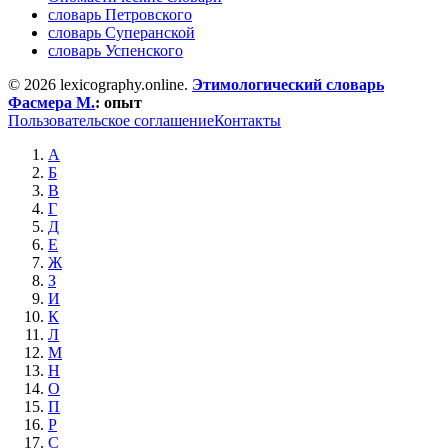
словарь Петровского
словарь Суперанской
словарь Успенского
© 2026 lexicography.online.
Этимологический словарь
Фасмера М.
:
опыт
Пользовательское соглашение
Контакты
А
Б
В
Г
Д
Е
Ж
З
И
К
Л
М
Н
О
П
Р
С