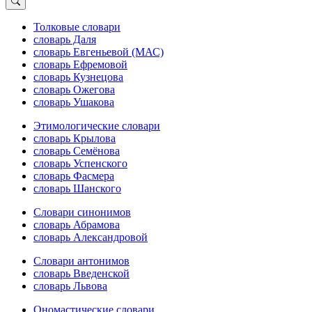
Толковые словари
словарь Даля
словарь Евгеньевой (МАС)
словарь Ефремовой
словарь Кузнецова
словарь Ожегова
словарь Ушакова
Этимологические словари
словарь Крылова
словарь Семёнова
словарь Успенского
словарь Фасмера
словарь Шанского
Словари синонимов
словарь Абрамова
словарь Александровой
Словари антонимов
словарь Введенской
словарь Львова
Ономастические словари