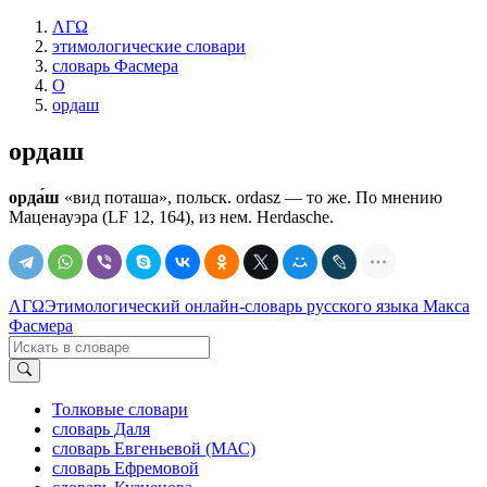
ΛΓΩ
этимологические словари
словарь Фасмера
О
ордаш
ордаш
орда́ш
«вид поташа», польск. ordasz — то же. По мнению
Маценауэра (LF 12, 164), из нем. Неrdаsсhе.
ΛΓΩ
Этимологический онлайн-словарь русского языка Макса
Фасмера
Толковые словари
словарь Даля
словарь Евгеньевой (МАС)
словарь Ефремовой