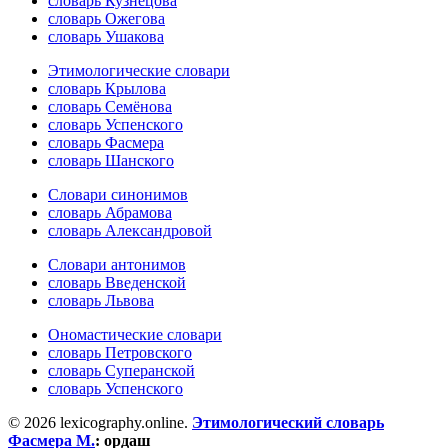
словарь Кузнецова
словарь Ожегова
словарь Ушакова
Этимологические словари
словарь Крылова
словарь Семёнова
словарь Успенского
словарь Фасмера
словарь Шанского
Словари синонимов
словарь Абрамова
словарь Александровой
Словари антонимов
словарь Введенской
словарь Львова
Ономастические словари
словарь Петровского
словарь Суперанской
словарь Успенского
© 2026 lexicography.online.
Этимологический словарь
Фасмера М.
:
ордаш