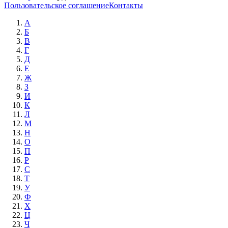
Пользовательское соглашение
Контакты
А
Б
В
Г
Д
Е
Ж
З
И
К
Л
М
Н
О
П
Р
С
Т
У
Ф
Х
Ц
Ч