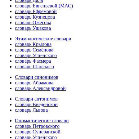
словарь Даля
словарь Евгеньевой (МАС)
словарь Ефремовой
словарь Кузнецова
словарь Ожегова
словарь Ушакова
Этимологические словари
словарь Крылова
словарь Семёнова
словарь Успенского
словарь Фасмера
словарь Шанского
Словари синонимов
словарь Абрамова
словарь Александровой
Словари антонимов
словарь Введенской
словарь Львова
Ономастические словари
словарь Петровского
словарь Суперанской
словарь Успенского