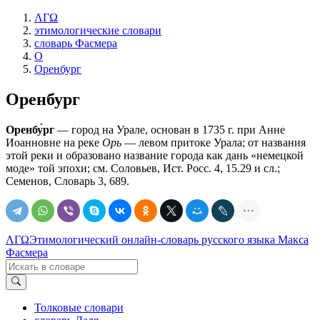
ΛΓΩ
этимологические словари
словарь Фасмера
О
Оренбург
Оренбург
Оренбу́рг
— город на Урале, основан в 1735 г. при Анне
Иоанновне на реке
Орь
— левом притоке Урала; от названия
этой реки и образовано название города как дань «немецкой
моде» той эпохи; см. Соловьев, Ист. Росс. 4, 15.29 и сл.;
Семенов, Словарь 3, 689.
ΛΓΩ
Этимологический онлайн-словарь русского языка Макса
Фасмера
Толковые словари