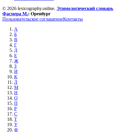
© 2026 lexicography.online.
Этимологический словарь
Фасмера М.
:
Оренбург
Пользовательское соглашение
Контакты
А
Б
В
Г
Д
Е
Ж
З
И
К
Л
М
Н
О
П
Р
С
Т
У
Ф