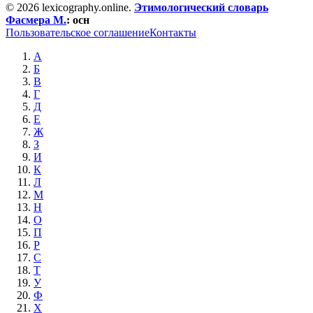
© 2026 lexicography.online.
Этимологический словарь
Фасмера М.
:
осн
Пользовательское соглашение
Контакты
А
Б
В
Г
Д
Е
Ж
З
И
К
Л
М
Н
О
П
Р
С
Т
У
Ф
Х