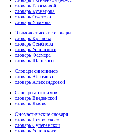
словарь Евгеньевой (МАС)
словарь Ефремовой
словарь Кузнецова
словарь Ожегова
словарь Ушакова
Этимологические словари
словарь Крылова
словарь Семёнова
словарь Успенского
словарь Фасмера
словарь Шанского
Словари синонимов
словарь Абрамова
словарь Александровой
Словари антонимов
словарь Введенской
словарь Львова
Ономастические словари
словарь Петровского
словарь Суперанской
словарь Успенского