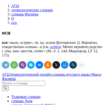
ΛΓΩ
этимологические словари
словарь Фасмера
О
осн
осн
осн
«жало, острие», тв. ед.
осном
(Котошихин 2). Вероятно,
тождественно
остьнъ
,
-а
(см.
осте́н
). Менее вероятно родство
с лтш. asns «росток, побег» (М.-Э. 1, 144; Маценауэр, LF 12,
175).
ΛΓΩ
Этимологический онлайн-словарь русского языка Макса
Фасмера
Толковые словари
словарь Даля