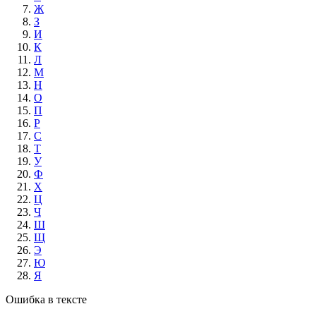
Ж
З
И
К
Л
М
Н
О
П
Р
С
Т
У
Ф
Х
Ц
Ч
Ш
Щ
Э
Ю
Я
Ошибка в тексте