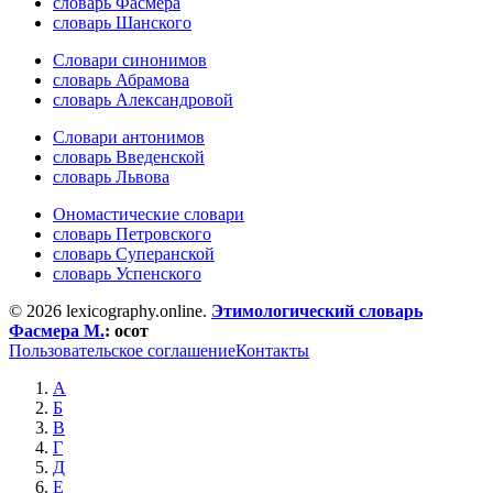
словарь Фасмера
словарь Шанского
Словари синонимов
словарь Абрамова
словарь Александровой
Словари антонимов
словарь Введенской
словарь Львова
Ономастические словари
словарь Петровского
словарь Суперанской
словарь Успенского
© 2026 lexicography.online.
Этимологический словарь
Фасмера М.
:
осот
Пользовательское соглашение
Контакты
А
Б
В
Г
Д
Е