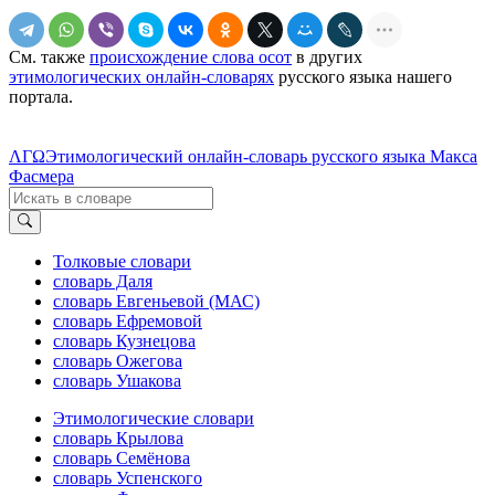
См. также
происхождение слова осот
в других
этимологических онлайн-словарях
русского языка нашего
портала.
ΛΓΩ
Этимологический онлайн-словарь русского языка Макса
Фасмера
Толковые словари
словарь Даля
словарь Евгеньевой (МАС)
словарь Ефремовой
словарь Кузнецова
словарь Ожегова
словарь Ушакова
Этимологические словари
словарь Крылова
словарь Семёнова
словарь Успенского