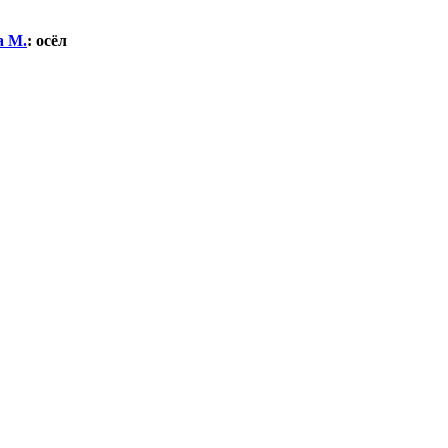
а М.
:
осёл