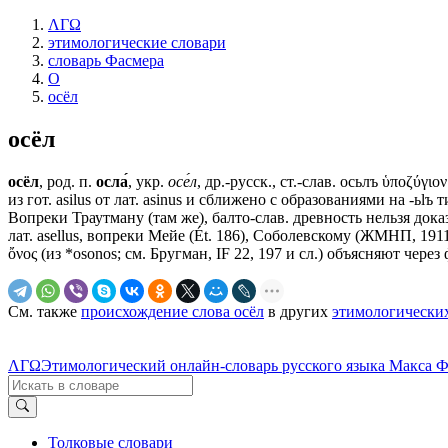
ΛΓΩ
этимологические словари
словарь Фасмера
О
осёл
осёл
осёл
, род. п.
осла́
, укр.
осе́л
, др.-русск., ст.-слав.
осьлъ
ὑποζύγιον 
из гот. asilus от лат. asinus и сближено с образованиями на -ьlъ 
Вопреки Траутману (там же), балто-слав. древность нельзя доказ
лат. asellus, вопреки Мейе (Ét. 186), Соболевскому (ЖМНП, 1911, 
ὄνος (из *оsоnоs; см. Бругман, IF 22, 197 и сл.) объясняют чере
См. также
происхождение слова осёл
в других
этимологически
ΛΓΩ
Этимологический онлайн-словарь русского языка Макса 
Толковые словари