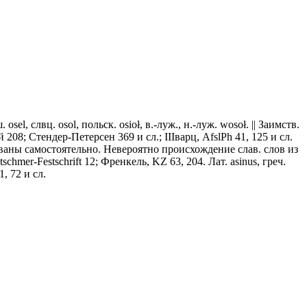
. оsеl, слвц. оsоl, польск. оsiоł, в.-луж., н.-луж. wоsоł. || Заимств.
й 208; Стендер-Петерсен 369 и сл.; IIIварц, AfslPh 41, 125 и сл.
ствованы самостоятельно. Невероятно происхождение слав. слов из
chmer-Festschrift 12; Френкель, KZ 63, 204. Лат. asinus, греч.
, 72 и сл.