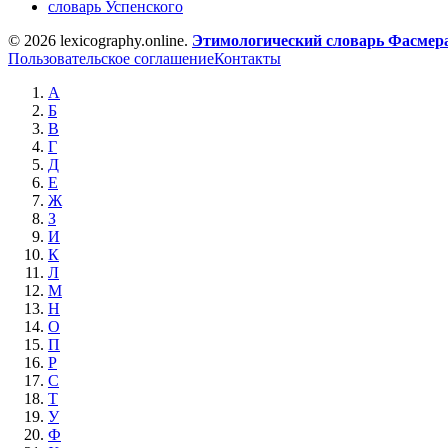
словарь Успенского
© 2026 lexicography.online.
Этимологический словарь Фасмер
Пользовательское соглашение
Контакты
А
Б
В
Г
Д
Е
Ж
З
И
К
Л
М
Н
О
П
Р
С
Т
У
Ф