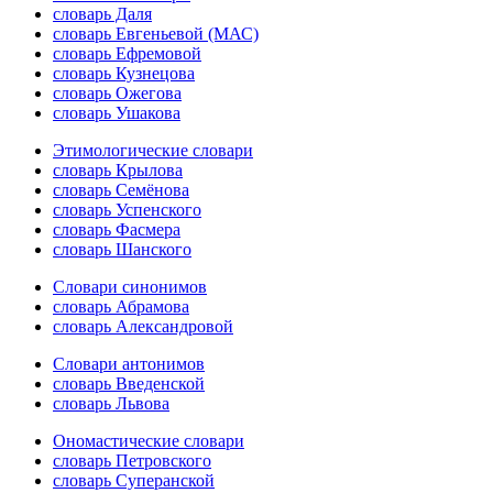
словарь Даля
словарь Евгеньевой (МАС)
словарь Ефремовой
словарь Кузнецова
словарь Ожегова
словарь Ушакова
Этимологические словари
словарь Крылова
словарь Семёнова
словарь Успенского
словарь Фасмера
словарь Шанского
Словари синонимов
словарь Абрамова
словарь Александровой
Словари антонимов
словарь Введенской
словарь Львова
Ономастические словари
словарь Петровского
словарь Суперанской