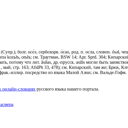
(Супр.), болг.
осе́л
, сербохорв. о̀сао, род. п. осла, словен. ósǝl, чеш
типа kоzьlъ, оrьlъ; см. Траутман, ВSW 14; Арr. Sprd. 304; Кипарски
ать, потому что лит. ãsilas, др.-прусск. asilis могли быть заим
май, стр. 163; AfslPh 33, 478); см. Кипарский, там же; Брюх, Krets
з фрак.-иллир. посредство из языка Малой Азии; см. Вальде-Гофм. 1
х онлайн-словарях
русского языка нашего портала.
Фасмера