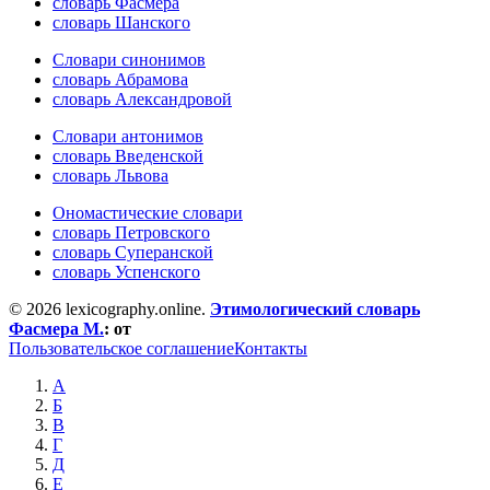
словарь Фасмера
словарь Шанского
Словари синонимов
словарь Абрамова
словарь Александровой
Словари антонимов
словарь Введенской
словарь Львова
Ономастические словари
словарь Петровского
словарь Суперанской
словарь Успенского
© 2026 lexicography.online.
Этимологический словарь
Фасмера М.
:
от
Пользовательское соглашение
Контакты
А
Б
В
Г
Д
Е