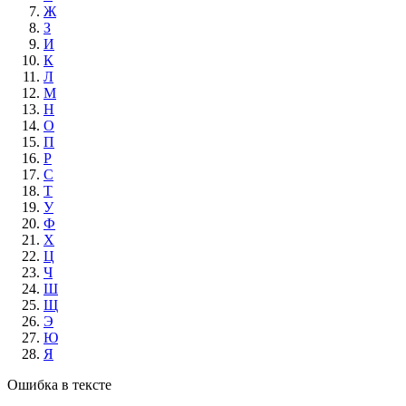
Ж
З
И
К
Л
М
Н
О
П
Р
С
Т
У
Ф
Х
Ц
Ч
Ш
Щ
Э
Ю
Я
Ошибка в тексте