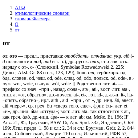
ΛΓΩ
этимологические словари
словарь Фасмера
О
от
от
от, ото
— предл., приставка:
отобе́дать
,
отча́яние
; укр.
вiд
(
-
д
по аналогии
под
,
над
и т. п.), др.-русск.
отъ
, ст.-слав.
отъ-
наряду с
от-, о-
(Слонский, Symbolae Rozwadowski 2, 225;
Дильс, Aksl. Gr. 88 и сл., 123, 129), болг.
от
, сербохорв. од,
ȍда, словен. оd, чеш. оd, оdе, слвц. оd, оdо, польск. оd, оdе-, в.-
луж. wot, wоtе, н.-луж. wót, wóte. || Родственно лит. аt- —
префикс со знач. «при-, назад, сюда», аtа-, ati-, вост.-лит. аtа-,
лтш. аt «от, обратно», др.-прусск. аt-, еt-, гот. id-, д.-в.-н. it-, ita-
«опять, обратно», ирл. aith-, aid- «при-, от-», др.-инд. áti, авест.
aiti «пере-», ср. греч. ἔτι «сверх того, еще», фриг. ἐτι-, лат. еt
«и», др.-инд. átas «оттуда»; вост.-лит. аtа- так относится к аt-,
как греч. ἀπό, др.-инд. а́ра- — к лат. аb; см. Мейе, Ét. 156; IF
Anz. 21, 85; Траутман, ВSW 16; Арr. Sprd. 332; Эндзелин, СБЭ
199; Лтш. предл. 1, 58 и сл.; 2, 34 и сл.; Бругман, Grdr. 2, 2, 844
и сл.; Соболевский, Лекции 110 и сл.; Ильинский, РФВ 57,