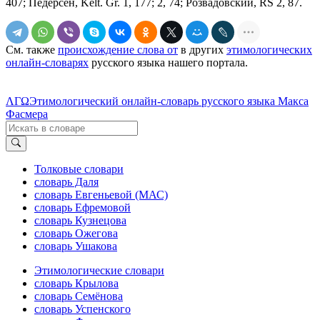
407; Педерсен, Kelt. Gr. 1, 177; 2, 74; Розвадовский, RS 2, 87.
См. также
происхождение слова от
в других
этимологических
онлайн-словарях
русского языка нашего портала.
ΛΓΩ
Этимологический онлайн-словарь русского языка Макса
Фасмера
Толковые словари
словарь Даля
словарь Евгеньевой (МАС)
словарь Ефремовой
словарь Кузнецова
словарь Ожегова
словарь Ушакова
Этимологические словари
словарь Крылова
словарь Семёнова
словарь Успенского