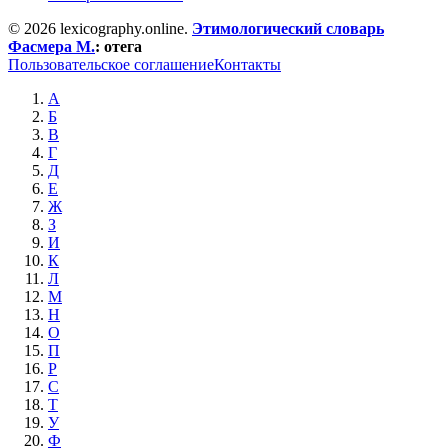
© 2026 lexicography.online.
Этимологический словарь
Фасмера М.
:
отега
Пользовательское соглашение
Контакты
А
Б
В
Г
Д
Е
Ж
З
И
К
Л
М
Н
О
П
Р
С
Т
У
Ф