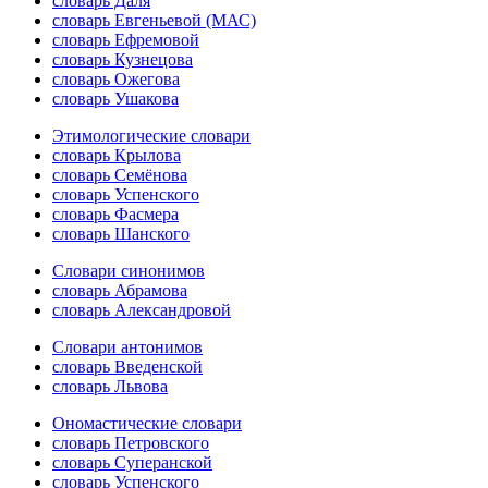
словарь Даля
словарь Евгеньевой (МАС)
словарь Ефремовой
словарь Кузнецова
словарь Ожегова
словарь Ушакова
Этимологические словари
словарь Крылова
словарь Семёнова
словарь Успенского
словарь Фасмера
словарь Шанского
Словари синонимов
словарь Абрамова
словарь Александровой
Словари антонимов
словарь Введенской
словарь Львова
Ономастические словари
словарь Петровского
словарь Суперанской
словарь Успенского