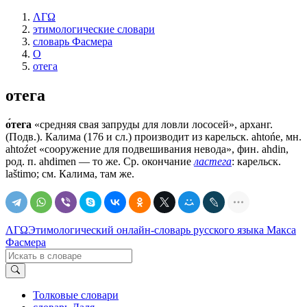
ΛΓΩ
этимологические словари
словарь Фасмера
О
отега
отега
о́тега
«средняя свая запруды для ловли лососей», арханг.
(Подв.). Калима (176 и сл.) производит из карельск. аhtоńе, мн.
аhtоźеt «сооружение для подвешивания невода», фин. ahdin,
род. п. ahdimen — то же. Ср. окончание
ластега
: карельск.
laštimo; см. Калима, там же.
ΛΓΩ
Этимологический онлайн-словарь русского языка Макса
Фасмера
Толковые словари