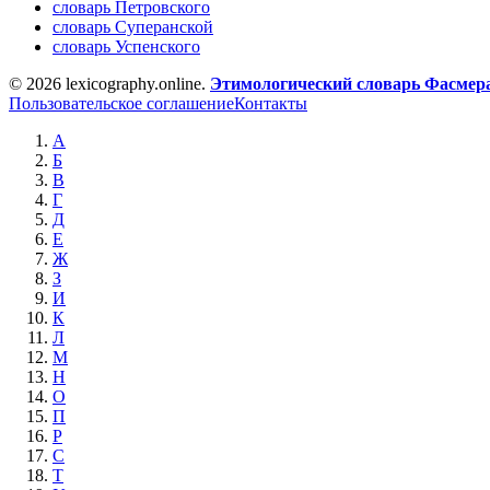
словарь Петровского
словарь Суперанской
словарь Успенского
© 2026 lexicography.online.
Этимологический словарь Фасмер
Пользовательское соглашение
Контакты
А
Б
В
Г
Д
Е
Ж
З
И
К
Л
М
Н
О
П
Р
С
Т