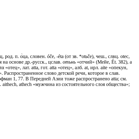
ц, род. п. о̀ца, словен. óčе, -étа (от зв. *оtьčе), чеш., слвц. оtес,
я на основе др.-русск., цслав.
отьнь
«отчий» (Мейе, Ét. 382), а
«отец», лат. аttа, гот. atta «отец», алб. аt, ирл. aite «опекун,
ри». Распространенное слово детской речи, которое в слав.
Гофман 1, 77. В Передней Азии тоже распространено аttа; см.
aithech, аthесh «мужчина из состоятельного слоя общества»;