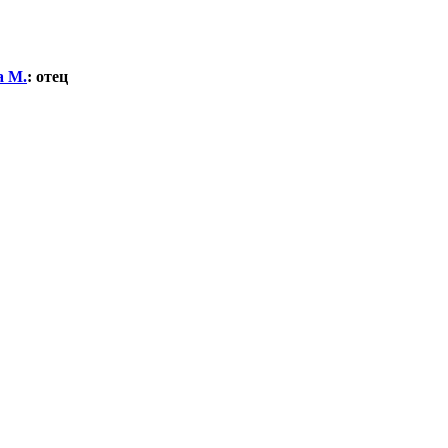
а М.
:
отец