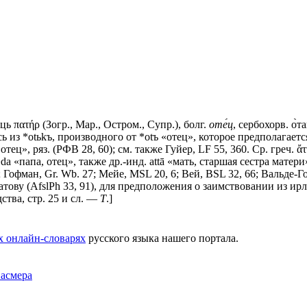
ьць
πατήρ (Зогр., Мар., Остром., Супр.), болг.
оте́ц
, сербохорв. о̀та
оtьсь из *оtьkъ, производного от *оtъ «отец», которое предполагаетс
отец», ряз. (РФВ 28, 60); см. также Гуйер, LF 55, 360. Ср. греч. ἄττα 
 ædа «папа, отец», также др.-инд. attā «мать, старшая сестра мате
3; Гофман, Gr. Wb. 27; Мейе, МSL 20, 6; Вей, ВSL 32, 66; Вальде-
ву (AfslPh 33, 91), для предположения о заимствовании из ирл. 
ства, стр. 25 и сл. —
Т
.]
х онлайн-словарях
русского языка нашего портала.
Фасмера