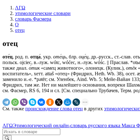
ΛΓΩ
этимологические словари
словарь Фасмера
О
отец
отец
оте́ц
, род. п.
отца́
, укр.
оте́ць
, блр.
оце́ц
, др.-русск., ст.-слав.
от
польск. оjсiес, в.-луж. wótc, wóćec, н.-луж. wóśc. || Праслав. *
также диал.
о́тик
«самец животного», олонецк. (Кулик.),
отёк
«
воспитатель», хетт. аttаš «отец» (Фридрих, Неth. Wb. 38), осет.
заменило и.-е. *pǝtēr; см. Уленбек, Aind. Wb. 5; Мейе-Вайан 13
Фридрих, там же. Нет ни малейшего основания, вопреки Шахмато
см. Фасмер, RS 6, 194 и сл. [См. специально Трубачев, Терм. род
См. также
происхождение слова отец
в других
этимологически
ΛΓΩ
Этимологический онлайн-словарь русского языка Макса 