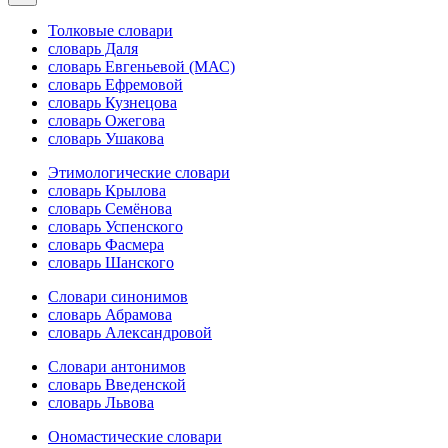
Толковые словари
словарь Даля
словарь Евгеньевой (МАС)
словарь Ефремовой
словарь Кузнецова
словарь Ожегова
словарь Ушакова
Этимологические словари
словарь Крылова
словарь Семёнова
словарь Успенского
словарь Фасмера
словарь Шанского
Словари синонимов
словарь Абрамова
словарь Александровой
Словари антонимов
словарь Введенской
словарь Львова
Ономастические словари