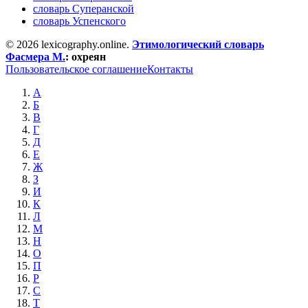
словарь Суперанской
словарь Успенского
© 2026 lexicography.online.
Этимологический словарь
Фасмера М.
:
охреян
Пользовательское соглашение
Контакты
А
Б
В
Г
Д
Е
Ж
З
И
К
Л
М
Н
О
П
Р
С
Т