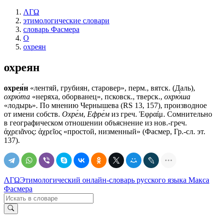
ΛΓΩ
этимологические словари
словарь Фасмера
О
охреян
охреян
охрея́н
«лентяй, грубиян, старовер», перм., вятск. (Даль),
охрю́та
«неряха, оборванец», псковск., тверск.,
охрю́ша
«лодырь». По мнению Чернышева (RS 13, 157), производное
от имени собств.
Охре́м
,
Ефре́м
из греч. Ἐφραίμ. Сомнительно
в географическом отношении объяснение из нов.-греч.
ἀχρειᾶνος: ἀχρεῖος «простой, низменный» (Фасмер, Гр.-сл. эт.
137).
ΛΓΩ
Этимологический онлайн-словарь русского языка Макса
Фасмера