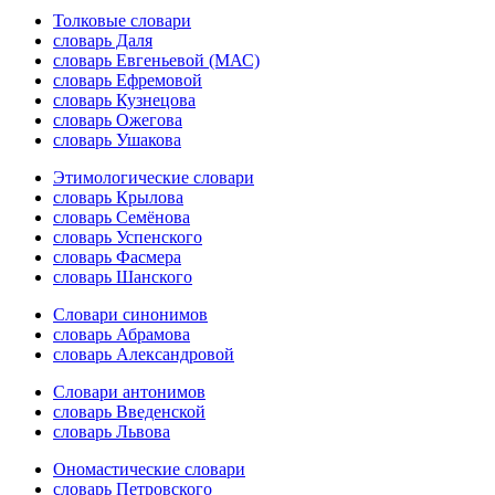
Толковые словари
словарь Даля
словарь Евгеньевой (МАС)
словарь Ефремовой
словарь Кузнецова
словарь Ожегова
словарь Ушакова
Этимологические словари
словарь Крылова
словарь Семёнова
словарь Успенского
словарь Фасмера
словарь Шанского
Словари синонимов
словарь Абрамова
словарь Александровой
Словари антонимов
словарь Введенской
словарь Львова
Ономастические словари
словарь Петровского