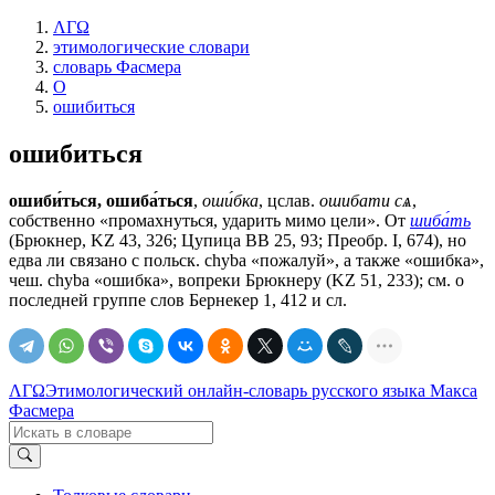
ΛΓΩ
этимологические словари
словарь Фасмера
О
ошибиться
ошибиться
ошиби́ться, ошиба́ться
,
оши́бка
, цслав.
ошибати сѧ
,
собственно «промахнуться, ударить мимо цели». От
шиба́ть
(Брюкнер, KZ 43, 326; Цупица ВВ 25, 93; Преобр. I, 674), но
едва ли связано с польск. сhуbа «пожалуй», а также «ошибка»,
чеш. сhуbа «ошибка», вопреки Брюкнеру (KZ 51, 233); см. о
последней группе слов Бернекер 1, 412 и сл.
ΛΓΩ
Этимологический онлайн-словарь русского языка Макса
Фасмера