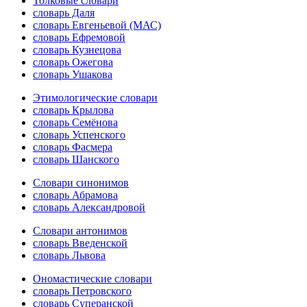
Толковые словари
словарь Даля
словарь Евгеньевой (МАС)
словарь Ефремовой
словарь Кузнецова
словарь Ожегова
словарь Ушакова
Этимологические словари
словарь Крылова
словарь Семёнова
словарь Успенского
словарь Фасмера
словарь Шанского
Словари синонимов
словарь Абрамова
словарь Александровой
Словари антонимов
словарь Введенской
словарь Львова
Ономастические словари
словарь Петровского
словарь Суперанской