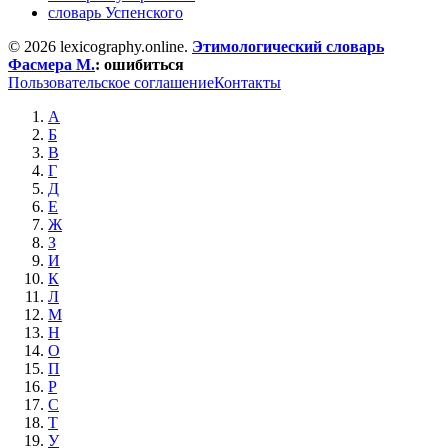
словарь Успенского
© 2026 lexicography.online.
Этимологический словарь
Фасмера М.
:
ошибиться
Пользовательское соглашение
Контакты
А
Б
В
Г
Д
Е
Ж
З
И
К
Л
М
Н
О
П
Р
С
Т
У