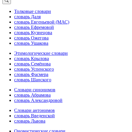
Толковые словари
словарь Даля
словарь Евгеньевой (МАС)
словарь Ефремовой
словарь Кузнецова
словарь Ожегова
словарь Ушакова
Этимологические словари
словарь Крылова
словарь Семёнова
словарь Успенского
словарь Фасмера
словарь Шанского
Словари синонимов
словарь Абрамова
словарь Александровой
Словари антонимов
словарь Введенской
словарь Львова
Ономастические словари