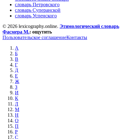
словарь Петровского
словарь Суперанской
словарь Успенского
© 2026 lexicography.online.
Этимологический словарь
Фасмера М.
:
ощутить
Пользовательское соглашение
Контакты
А
Б
В
Г
Д
Е
Ж
З
И
К
Л
М
Н
О
П
Р
С