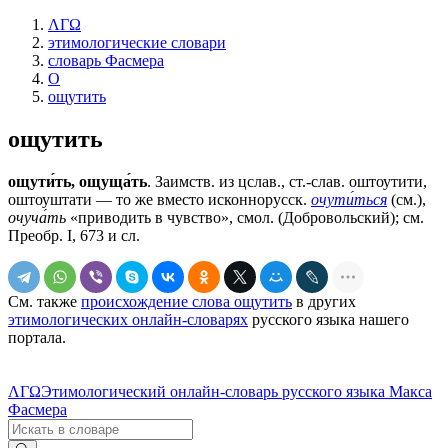
ΛΓΩ
этимологические словари
словарь Фасмера
О
ощутить
ощутить
ощути́ть, ощуща́ть
. Заимств. из цслав., ст.-слав.
оштоутити,
оштоуштати
— то же вместо исконнорусск.
очути́ться
(см.),
очуча́ть
«приводить в чувство», смол. (Добровольский); см.
Преобр. I, 673 и сл.
См. также
происхождение слова ощутить
в других
этимологических онлайн-словарях
русского языка нашего
портала.
ΛΓΩ
Этимологический онлайн-словарь русского языка Макса
Фасмера