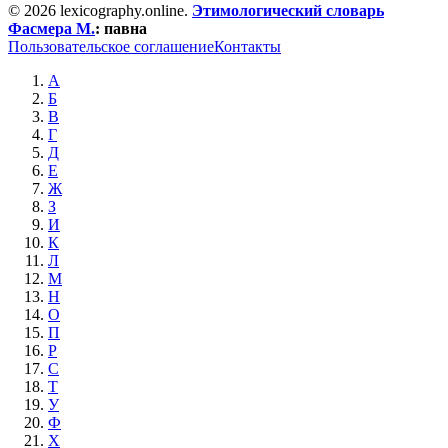
© 2026 lexicography.online.
Этимологический словарь
Фасмера М.
:
павна
Пользовательское соглашение
Контакты
А
Б
В
Г
Д
Е
Ж
З
И
К
Л
М
Н
О
П
Р
С
Т
У
Ф
Х