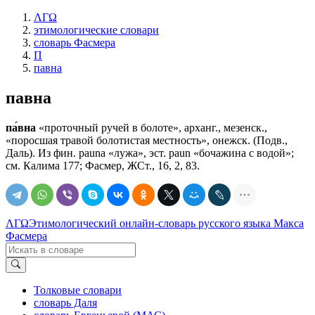
ΛΓΩ
этимологические словари
словарь Фасмера
П
павна
павна
па́вна
«проточный ручей в болоте», арханг., мезенск.,
«поросшая травой болотистая местность», онежск. (Подв.,
Даль). Из фин. раunа «лужа», эст. раun «бочажина с водой»;
см. Калима 177; Фасмер, ЖСт., 16, 2, 83.
ΛΓΩ
Этимологический онлайн-словарь русского языка Макса
Фасмера
Толковые словари
словарь Даля