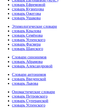
словарь Евгеньевой (МАС)
словарь Ефремовой
словарь Кузнецова
словарь Ожегова
словарь Ушакова
Этимологические словари
словарь Крылова
словарь Семёнова
словарь Успенского
словарь Фасмера
словарь Шанского
Словари синонимов
словарь Абрамова
словарь Александровой
Словари антонимов
словарь Введенской
словарь Львова
Ономастические словари
словарь Петровского
словарь Суперанской
словарь Успенского