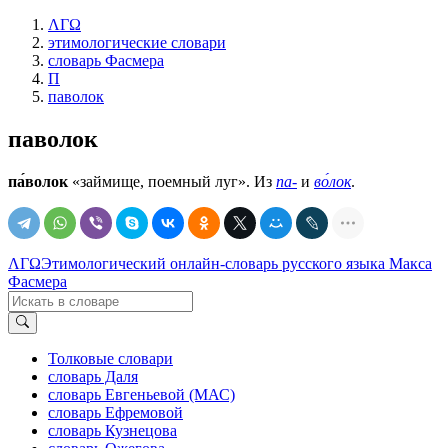
ΛΓΩ
этимологические словари
словарь Фасмера
П
паволок
паволок
па́волок
«займище, поемный луг». Из
па-
и
во́лок
.
ΛΓΩ
Этимологический онлайн-словарь русского языка Макса
Фасмера
Толковые словари
словарь Даля
словарь Евгеньевой (МАС)
словарь Ефремовой
словарь Кузнецова