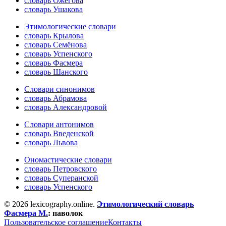
словарь Ожегова
словарь Ушакова
Этимологические словари
словарь Крылова
словарь Семёнова
словарь Успенского
словарь Фасмера
словарь Шанского
Словари синонимов
словарь Абрамова
словарь Александровой
Словари антонимов
словарь Введенской
словарь Львова
Ономастические словари
словарь Петровского
словарь Суперанской
словарь Успенского
© 2026 lexicography.online.
Этимологический словарь
Фасмера М.
:
паволок
Пользовательское соглашение
Контакты