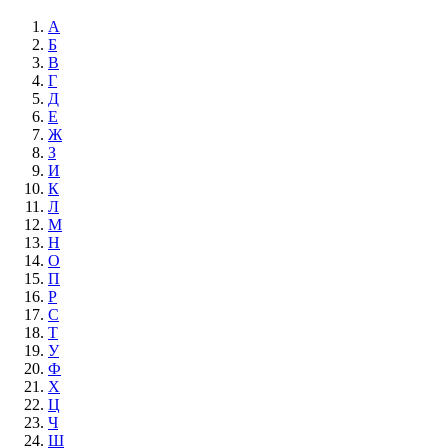
А
Б
В
Г
Д
Е
Ж
З
И
К
Л
М
Н
О
П
Р
С
Т
У
Ф
Х
Ц
Ч
Ш