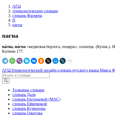
ΛΓΩ
этимологические словари
словарь Фасмера
П
пагна
пагна
па́гна, па́гма
«медвежья берлога, пещера», олонецк. (Кулик.). Из
Калима 177.
ΛΓΩ
Этимологический онлайн-словарь русского языка Макса 
Толковые словари
словарь Даля
словарь Евгеньевой (МАС)
словарь Ефремовой
словарь Кузнецова
словарь Ожегова