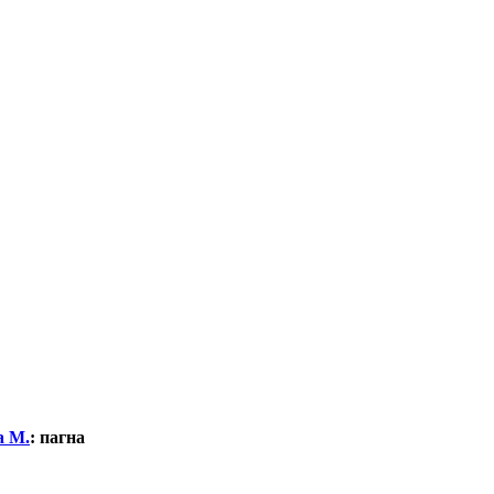
а М.
:
пагна