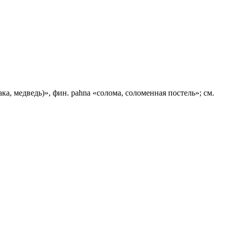
ака, медведь)», фин. раhnа «солома, соломенная постель»; см.