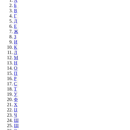
А
Б
В
Г
Д
Е
Ж
З
И
К
Л
М
Н
О
П
Р
С
Т
У
Ф
Х
Ц
Ч
Ш
Щ