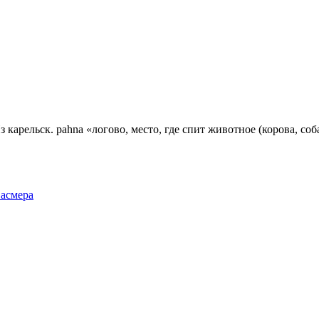
 карельск. раhnа «логово, место, где спит животное (корова, соб
Фасмера