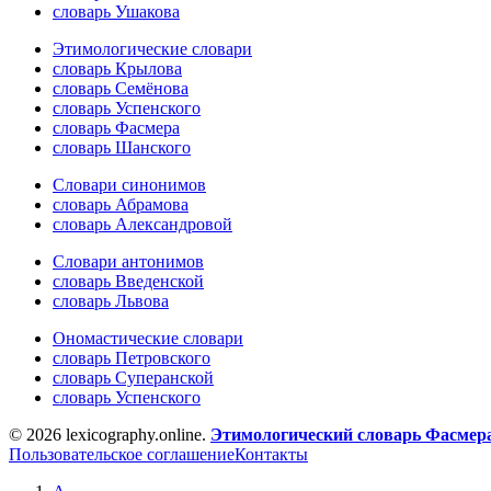
словарь Ушакова
Этимологические словари
словарь Крылова
словарь Семёнова
словарь Успенского
словарь Фасмера
словарь Шанского
Словари синонимов
словарь Абрамова
словарь Александровой
Словари антонимов
словарь Введенской
словарь Львова
Ономастические словари
словарь Петровского
словарь Суперанской
словарь Успенского
© 2026 lexicography.online.
Этимологический словарь Фасмер
Пользовательское соглашение
Контакты